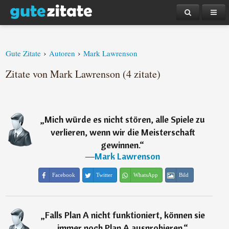
›
›
Gute Zitate
Autoren
Mark Lawrenson
Zitate von Mark Lawrenson (4 zitate)
„
Mich würde es nicht stören, alle Spiele zu
verlieren, wenn wir die Meisterschaft
gewinnen.
“
―
Mark Lawrenson
Facebook
Twitter
WhatsApp
Bild
„
Falls Plan A nicht funktioniert, können sie
immer noch Plan A ausprobieren.
“