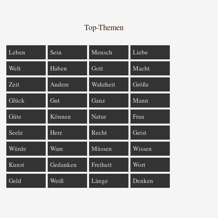
Top-Themen
Leben
Sein
Mensch
Liebe
Welt
Haben
Gott
Macht
Zeit
Andere
Wahrheit
Größe
Glück
Gut
Ganz
Mann
Güte
Können
Natur
Frau
Seele
Herz
Recht
Geist
Würde
Ware
Müssen
Wissen
Kunst
Gedanken
Freiheit
Wort
Geld
Weiß
Länge
Denken