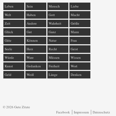
Leben
Sein
Mensch
Liebe
Welt
Haben
Gott
Macht
Zeit
Andere
Wahrheit
Größe
Glück
Gut
Ganz
Mann
Güte
Können
Natur
Frau
Seele
Herz
Recht
Geist
Würde
Ware
Müssen
Wissen
Kunst
Gedanken
Freiheit
Wort
Geld
Weiß
Länge
Denken
© 2026 Gute Zitate
Facebook
Impressum
Datenschutz