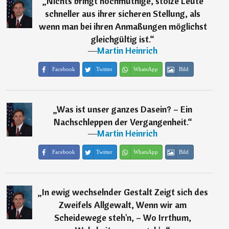
„
Nichts bringt hochmüthige, stolze Leute
schneller aus ihrer sicheren Stellung, als
wenn man bei ihren Anmaßungen möglichst
gleichgültig ist.
“
―
Martin Heinrich
Facebook
Twitter
WhatsApp
Bild
„
Was ist unser ganzes Dasein? – Ein
Nachschleppen der Vergangenheit.
“
―
Martin Heinrich
Facebook
Twitter
WhatsApp
Bild
„
In ewig wechselnder Gestalt Zeigt sich des
Zweifels Allgewalt, Wenn wir am
Scheidewege steh'n, – Wo Irrthum,