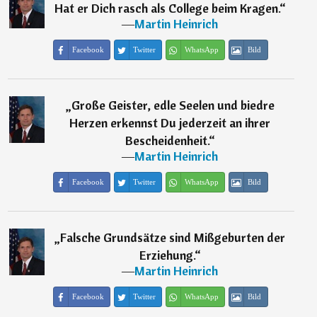
Hat er Dich rasch als College beim Kragen.
“
―
Martin Heinrich
Facebook
Twitter
WhatsApp
Bild
„
Große Geister, edle Seelen und biedre
Herzen erkennst Du jederzeit an ihrer
Bescheidenheit.
“
―
Martin Heinrich
Facebook
Twitter
WhatsApp
Bild
„
Falsche Grundsätze sind Mißgeburten der
Erziehung.
“
―
Martin Heinrich
Facebook
Twitter
WhatsApp
Bild