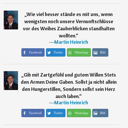
„
Wie viel besser stände es mit uns, wenn
wenigsten noch unsere Vernunftschlüsse
vor des Weibes Zauberblicken standhalten
wollten.
“
―
Martin Heinrich
Facebook
Twitter
WhatsApp
Bild
„
Gib mit Zartgefühl und gutem Willen Stets
den Armen Deine Gaben. Sollst ja nicht allein
den Hungerstillen, Sondern sollst sein Herz
auch laben.
“
―
Martin Heinrich
Facebook
Twitter
WhatsApp
Bild