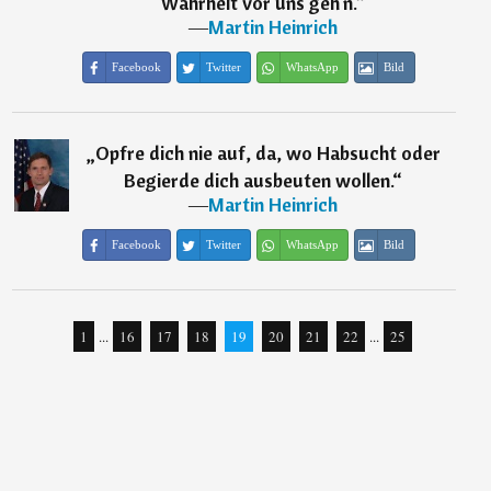
Wahrheit vor uns geh'n.
“
―
Martin Heinrich
Facebook
Twitter
WhatsApp
Bild
„
Opfre dich nie auf, da, wo Habsucht oder
Begierde dich ausbeuten wollen.
“
―
Martin Heinrich
Facebook
Twitter
WhatsApp
Bild
1
...
16
17
18
19
20
21
22
...
25