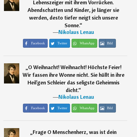
Lebenszeiger mit ihrem Vorrücken.
Abendschatten und Kinder, je länger sie
werden, desto tiefer neigt sich unsere
Sonne.
“
―
Nikolaus Lenau
Facebook
Twitter
WhatsApp
Bild
„
O Weihnacht! Weihnacht! Höchste Feier!
Wir fassen ihre Wonne nicht. Sie hüllt in ihre
Heil'gen Schleier das seligste Geheimnis
dicht.
“
―
Nikolaus Lenau
Facebook
Twitter
WhatsApp
Bild
„
Frage O Menschenherz, was ist dein