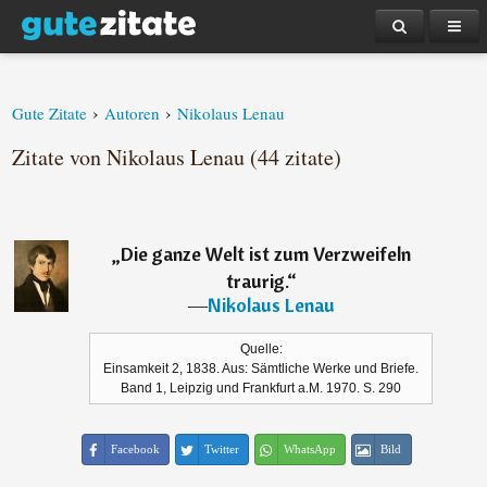
›
›
Gute Zitate
Autoren
Nikolaus Lenau
Zitate von Nikolaus Lenau (44 zitate)
„
Die ganze Welt ist zum Verzweifeln
traurig.
“
―
Nikolaus Lenau
Quelle:
Einsamkeit 2, 1838. Aus: Sämtliche Werke und Briefe.
Band 1, Leipzig und Frankfurt a.M. 1970. S. 290
Facebook
Twitter
WhatsApp
Bild