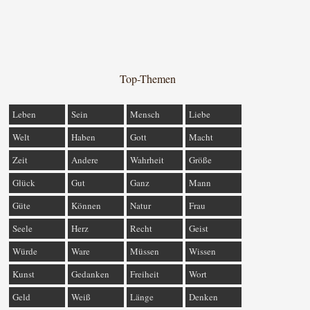
Top-Themen
Leben
Sein
Mensch
Liebe
Welt
Haben
Gott
Macht
Zeit
Andere
Wahrheit
Größe
Glück
Gut
Ganz
Mann
Güte
Können
Natur
Frau
Seele
Herz
Recht
Geist
Würde
Ware
Müssen
Wissen
Kunst
Gedanken
Freiheit
Wort
Geld
Weiß
Länge
Denken