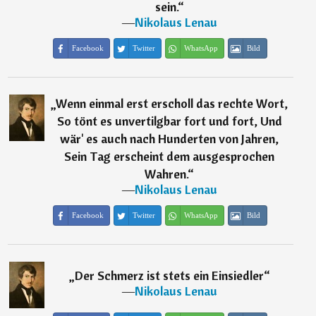
sein.
“
―
Nikolaus Lenau
Facebook
Twitter
WhatsApp
Bild
„
Wenn einmal erst erscholl das rechte Wort,
So tönt es unvertilgbar fort und fort, Und
wär' es auch nach Hunderten von Jahren,
Sein Tag erscheint dem ausgesprochen
Wahren.
“
―
Nikolaus Lenau
Facebook
Twitter
WhatsApp
Bild
„
Der Schmerz ist stets ein Einsiedler
“
―
Nikolaus Lenau