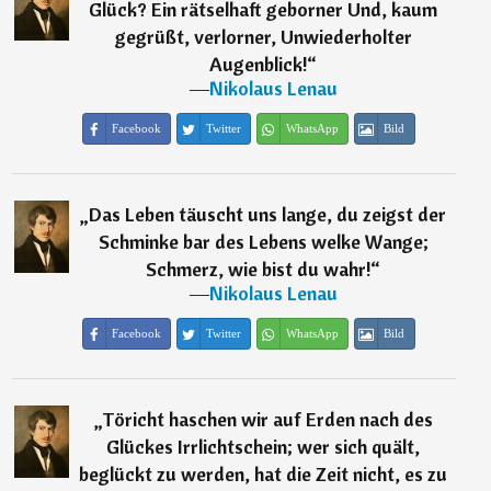
Glück? Ein rätselhaft geborner Und, kaum
gegrüßt, verlorner, Unwiederholter
Augenblick!
“
―
Nikolaus Lenau
Facebook
Twitter
WhatsApp
Bild
„
Das Leben täuscht uns lange, du zeigst der
Schminke bar des Lebens welke Wange;
Schmerz, wie bist du wahr!
“
―
Nikolaus Lenau
Facebook
Twitter
WhatsApp
Bild
„
Töricht haschen wir auf Erden nach des
Glückes Irrlichtschein; wer sich quält,
beglückt zu werden, hat die Zeit nicht, es zu