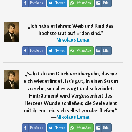
Facebook
Twitter
WhatsApp
Bild
„
Ich hab's erfahren: Weib und Kind das
höchste Gut auf Erden sind.
“
―
Nikolaus Lenau
Facebook
Twitter
WhatsApp
Bild
„
Sahst du ein Glück vorübergehn, das nie
sich wiederfindet, ist's gut, in einen Strom
zu sehn, wo alles wogt und schwindet.
Hinträumend wird Vergessenheit des
Herzens Wunde schließen; die Seele sieht
mit ihrem Leid sich selbst vorüberfließen.
“
―
Nikolaus Lenau
Facebook
Twitter
WhatsApp
Bild