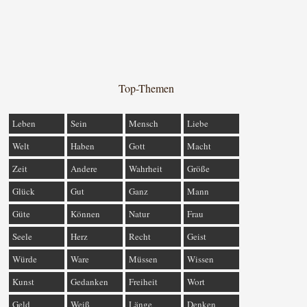
Top-Themen
Leben
Sein
Mensch
Liebe
Welt
Haben
Gott
Macht
Zeit
Andere
Wahrheit
Größe
Glück
Gut
Ganz
Mann
Güte
Können
Natur
Frau
Seele
Herz
Recht
Geist
Würde
Ware
Müssen
Wissen
Kunst
Gedanken
Freiheit
Wort
Geld
Weiß
Länge
Denken