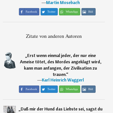
―
Martin Mosebach
Facebook
Twitter
WhatsApp
Bild
Zitate von anderen Autoren
„
Erst wenn einmal jeder, der nur eine
Ameise tötet, des Mordes angeklagt wird,
kann man anfangen, der Zivilisation zu
trauen.
“
―
Karl Heinrich Waggerl
Facebook
Twitter
WhatsApp
Bild
„
Daß mir der Hund das Liebste sei, sagst du