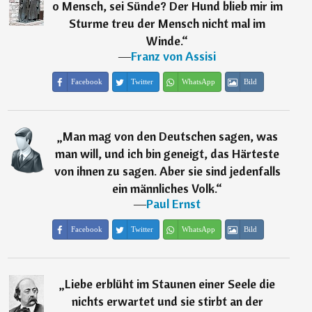
o Mensch, sei Sünde? Der Hund blieb mir im
Sturme treu der Mensch nicht mal im
Winde.
“
―
Franz von Assisi
Facebook
Twitter
WhatsApp
Bild
„
Man mag von den Deutschen sagen, was
man will, und ich bin geneigt, das Härteste
von ihnen zu sagen. Aber sie sind jedenfalls
ein männliches Volk.
“
―
Paul Ernst
Facebook
Twitter
WhatsApp
Bild
„
Liebe erblüht im Staunen einer Seele die
nichts erwartet und sie stirbt an der