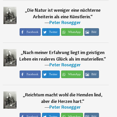
„
Die Natur ist weniger eine nüchterne
Arbeiterin als eine Künstlerin.
“
―
Peter Rosegger
Facebook
Twitter
WhatsApp
Bild
„
Nach meiner Erfahrung liegt im geistigen
Leben ein realeres Glück als im materiellen.
“
―
Peter Rosegger
Facebook
Twitter
WhatsApp
Bild
„
Reichtum macht wohl die Hemden lind,
aber die Herzen hart.
“
―
Peter Rosegger
Facebook
Twitter
WhatsApp
Bild