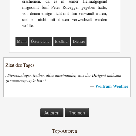
erschienen, da es in seiner Heimatgegend
insgesamt fünf Peter Roßegger gegeben hatte,
von denen einige nicht mit ihm verwandt waren,
und er nicht mit diesen verwechselt werden
wollte.
Mann
Österreicher
Erzähler
Dichter
Zitat des Tages
„
Stereoanlagen treiben alles auseinander, was der Dirigent mühsam
“
zusammengewinkt hat.
Wolfram Weidner
—
Autoren
Themen
Top-Autoren