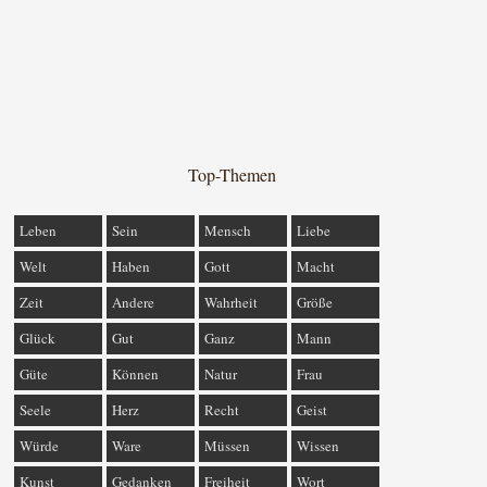
Top-Themen
Leben
Sein
Mensch
Liebe
Welt
Haben
Gott
Macht
Zeit
Andere
Wahrheit
Größe
Glück
Gut
Ganz
Mann
Güte
Können
Natur
Frau
Seele
Herz
Recht
Geist
Würde
Ware
Müssen
Wissen
Kunst
Gedanken
Freiheit
Wort