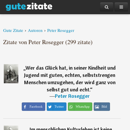
›
›
Gute Zitate
Autoren
Peter Rosegger
Zitate von Peter Rosegger (299 zitate)
„
Wer das Glück hat, in seiner Kindheit und
Jugend mit guten, echten, selbststrengen
Menschen umzugehen, der wird ganz von
selbst gut und echt.
“
―
Peter Rosegger
Facebook
Twitter
WhatsApp
Bild
„
Im menschlichen Kulturleben ist keine