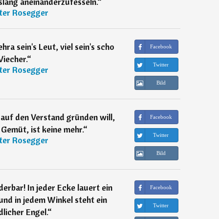
slang aneinanderzufesseln.
“
ter Rosegger
ra sein's Leut, viel sein's scho
Facebook
Viecher.
“
Twitter
ter Rosegger
Bild
h auf den Verstand gründen will,
Facebook
 Gemüt, ist keine mehr.
“
Twitter
ter Rosegger
Bild
rbar! In jeder Ecke lauert ein
Facebook
nd in jedem Winkel steht ein
Twitter
licher Engel.
“