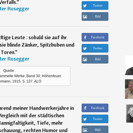
Verfalls.
“
Twitter
ter Rosegger
Bild
ftige Leute : sobald sie auf ihr
Facebook
ie blinde Zänker, Spitzbuben und
Twitter
Toren.
“
ter Rosegger
Bild
Quelle:
ammelte Werke, Band 30: Höhenfeuer.
ckmann, 1915. S. 137. ALO
hrend meiner Handwerkerjahre in
Facebook
rgleich mit der städtischen
Twitter
annigfaltigkeit, Tiefe, mehr
nschauung, rechten Humor und
Bild