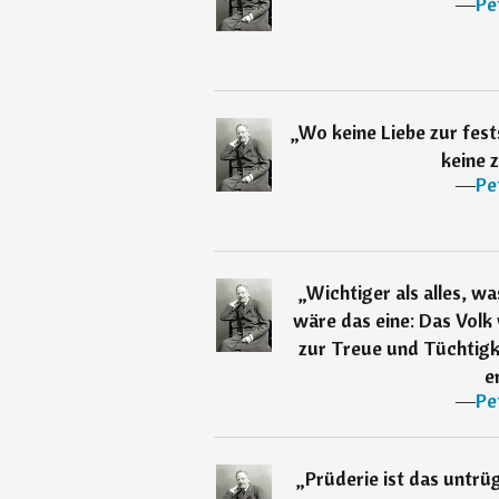
―
Pe
„
Wo keine Liebe zur fest
keine 
―
Pe
„
Wichtiger als alles, wa
wäre das eine: Das Vol
zur Treue und Tüchtigk
e
―
Pe
„
Prüderie ist das untrü