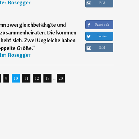
ter Rosegger
Bild
enn zwei gleichbefähigte und
Facebook
e zusammenheiraten. Die kommen
Twitter
ns hebt sich. Zwei Ungleiche haben
oppelte Größe.
“
Bild
ter Rosegger
9
10
11
12
13
...
20