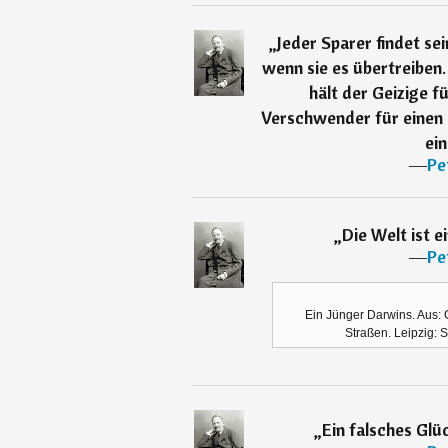
„
Jeder Sparer findet se
wenn sie es übertreiben
hält der Geizige f
Verschwender für einen G
ein
―
Pe
„
Die Welt ist e
―
Pe
Ein Jünger Darwins. Aus
Straßen. Leipzig: 
„
Ein falsches Glüc