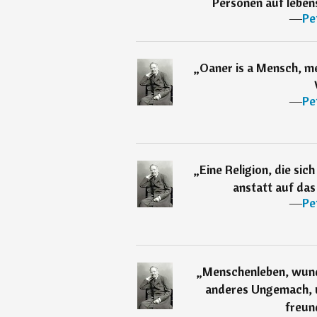
Personen auf leben
―
Pe
„
Oaner is a Mensch, meh
―
Pe
„
Eine Religion, die sic
anstatt auf das
―
Pe
„
Menschenleben, wunde
anderes Ungemach, u
freund