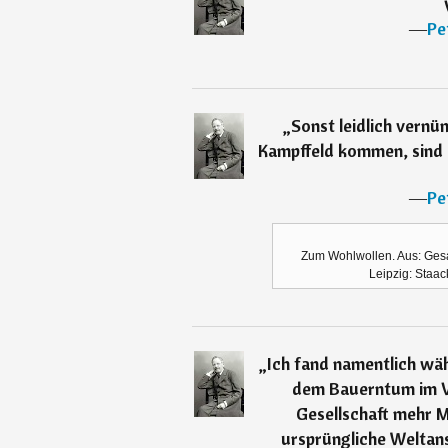
―
Pe
„
Sonst leidlich vernün
Kampffeld kommen, sind s
―
Pe
Zum Wohlwollen. Aus: Ges
Leipzig: Staa
„
Ich fand namentlich wä
dem Bauerntum im Ve
Gesellschaft mehr M
ursprüngliche Welta