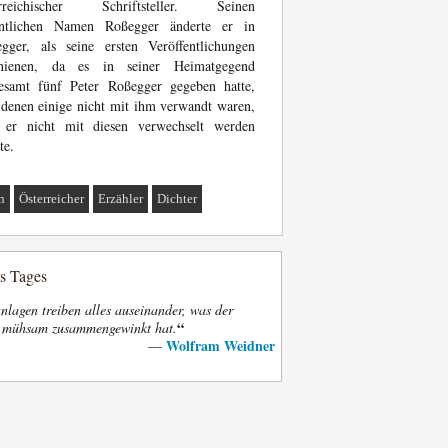
erreichischer Schriftsteller. Seinen
entlichen Namen Roßegger änderte er in
gger, als seine ersten Veröffentlichungen
chienen, da es in seiner Heimatgegend
gesamt fünf Peter Roßegger gegeben hatte,
denen einige nicht mit ihm verwandt waren,
 er nicht mit diesen verwechselt werden
te.
n
Österreicher
Erzähler
Dichter
es Tages
nlagen treiben alles auseinander, was der
“
t mühsam zusammengewinkt hat.
Wolfram Weidner
—