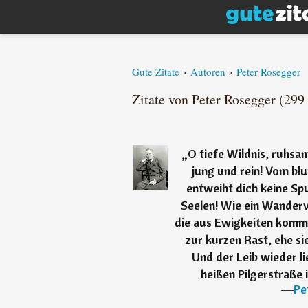
›
›
Gute Zitate
Autoren
Peter Rosegger
Zitate von Peter Rosegger (299 
„
O tiefe Wildnis, ruhsam
jung und rein! Vom b
entweiht dich keine Spu
Seelen! Wie ein Wander
die aus Ewigkeiten komm
zur kurzen Rast, ehe sie
Und der Leib wieder li
heißen Pilgerstraße 
―
Pe