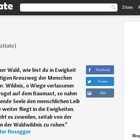
Zitate
A
zitate)
er Wald, wie bist du in Ewigkeit
Facebook
lutigen Kreuzweg der Menschen
Twitter
r. Wildnis, o Wiege verlassener
vogel auf dem Baumast, so nahm
Bild
ende Seele den menschlichen Leib
 weiter fliegt in die Ewigkeiten.
ebt es zuweilen, seitab von der
in der Waldwildnis zu ruhen.
“
ter Rosegger
Biog