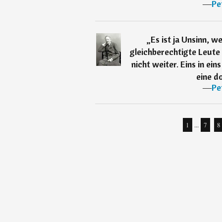
―
Pe
„
Es ist ja Unsinn, w
gleichberechtigte Leut
nicht weiter. Eins in ei
eine d
―
Pe
1
...
7
8