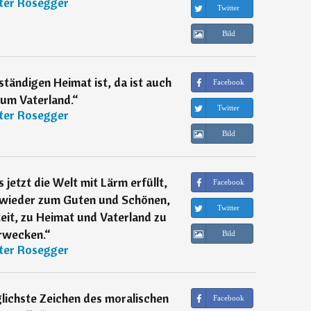
ter Rosegger
Twitter
Bild
ständigen Heimat ist, da ist auch
Facebook
zum Vaterland.
“
Twitter
ter Rosegger
Bild
s jetzt die Welt mit Lärm erfüllt,
Facebook
k wieder zum Guten und Schönen,
Twitter
eit, zu Heimat und Vaterland zu
rwecken.
“
Bild
ter Rosegger
glichste Zeichen des moralischen
Facebook