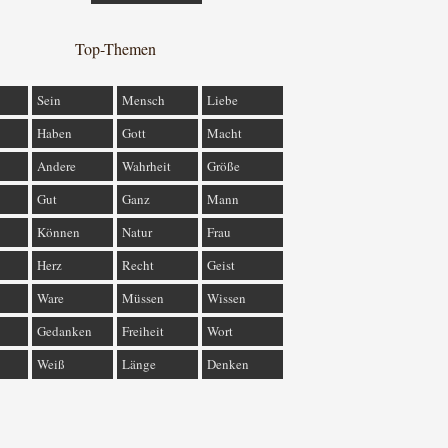
Top-Themen
Sein
Mensch
Liebe
Haben
Gott
Macht
Andere
Wahrheit
Größe
Gut
Ganz
Mann
Können
Natur
Frau
Herz
Recht
Geist
Ware
Müssen
Wissen
Gedanken
Freiheit
Wort
Weiß
Länge
Denken