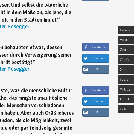
dieser. Und selbst die bäuerliche
ht in dem Maße an, als jene, die
oft in den Städten findet.
“
ter Rosegger
Leben
Welt
n behaupten etwas, dessen
Facebook
Zeit
asser durch Verweigerung seiner
Twitter
Glück
rift bestätigt.
“
ter Rosegger
Güte
Bild
Seele
Würde
ste, was die menschliche Kultur
Facebook
Ehe, das innigste unauflösliche
Kunst
Twitter
ier Menschen verschiedenen
Geld
rn haben. Aber auch Gräßlicheres
Bild
unden, als die Möglichkeit, zwei
nde oder gar feindselig gesinnte