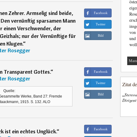
öst
eig
inen Zehrer. Armselig sind beide,
Facebook
Rose
. Den vernünftig sparsamen Mann
ers
Twitter
ins
ür einen Verschwender, der
von 
eizhals; nur der Vernünftige für
Bild
und
en Klugen.
“
woll
ter Rosegger
Man
in Transparent Gottes.
“
Facebook
ter Rosegger
Twitter
Zitat d
Quelle:
„
Stereoa
Bild
: Gesammelte Werke, Band 27: Fremde
Dirigen
Staackmann, 1915. S. 132. ALO
Facebook
k ist ein echtes Unglück.
“