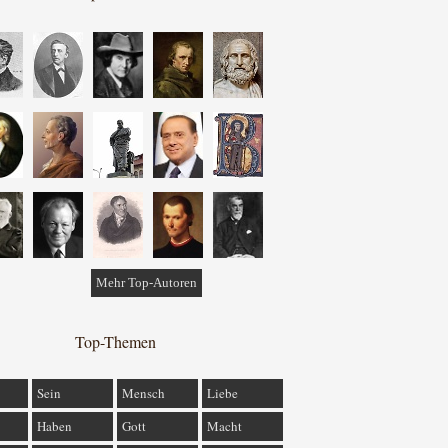
Mehr Top-Autoren
Top-Themen
Sein
Mensch
Liebe
Haben
Gott
Macht