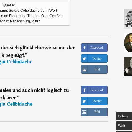
Quelle:
ng. Sergiu Celibidache beim Wort
efan Piendl und Thomas Otto, ConBrio
lschaft Regensburg, 2002
 der sich glücklicherweise mit der
Facebook
ik begnügt.
“
Twitter
iu Celibidache
Bild
onales und auch nicht logisch zu
Facebook
erklären.
“
Twitter
iu Celibidache
Bild
Leben
Welt