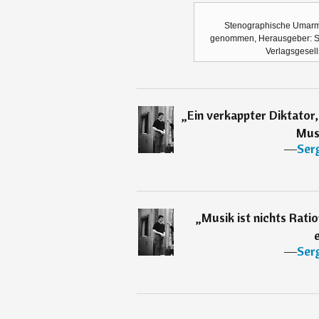
Stenographische Umarmu
genommen, Herausgeber: St
Verlagsgesel
„
Ein verkappter Diktator,
Mus
―
Serg
„
Musik ist nichts Rati
―
Serg