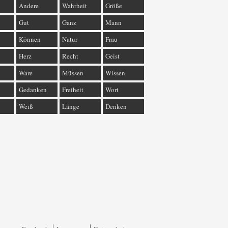
Andere
Wahrheit
Größe
Gut
Ganz
Mann
Können
Natur
Frau
Herz
Recht
Geist
Ware
Müssen
Wissen
Gedanken
Freiheit
Wort
Weiß
Länge
Denken