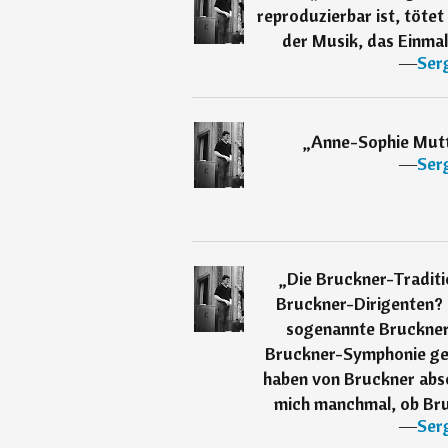
reproduzierbar ist, tötet
der Musik, das Einmal
―
Serg
„
Anne-Sophie Mutte
―
Serg
„
Die Bruckner-Traditi
Bruckner-Dirigenten? S
sogenannte Bruckner-
Bruckner-Symphonie ges
haben von Bruckner abso
mich manchmal, ob Bru
―
Serg