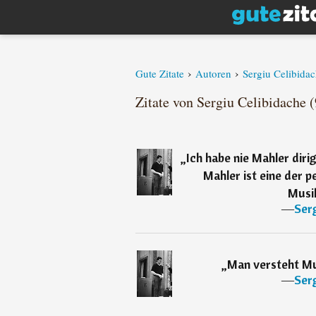
›
›
Gute Zitate
Autoren
Sergiu Celibida
Zitate von Sergiu Celibidache (
„
Ich habe nie Mahler diri
Mahler ist eine der p
Musi
―
Serg
„
Man versteht Mus
―
Serg