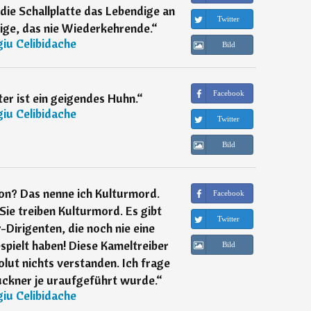
 die Schallplatte das Lebendige an
Twitter
ige, das nie Wiederkehrende.
“
iu Celibidache
Bild
Facebook
r ist ein geigendes Huhn.
“
iu Celibidache
Twitter
Bild
on? Das nenne ich Kulturmord.
Facebook
ie treiben Kulturmord. Es gibt
Twitter
Dirigenten, die noch nie eine
pielt haben! Diese Kameltreiber
Bild
lut nichts verstanden. Ich frage
ckner je uraufgeführt wurde.
“
iu Celibidache