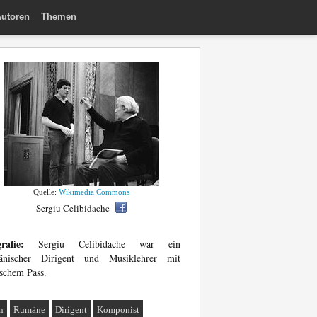
utoren
Themen
Quelle:
Wikimedia Commons
Sergiu Celibidache
rafie:
Sergiu Celibidache war ein
änischer Dirigent und Musiklehrer mit
schem Pass.
n
Rumäne
Dirigent
Komponist