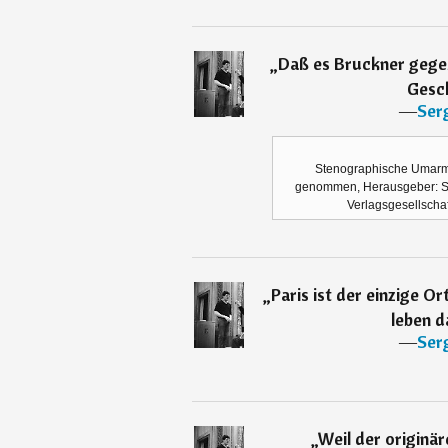
„
Daß es Bruckner gegeb
Gesc
―
Serg
Stenographische Umarmu
genommen, Herausgeber: St
Verlagsgesellscha
„
Paris ist der einzige O
leben da
―
Serg
„
Weil der originä