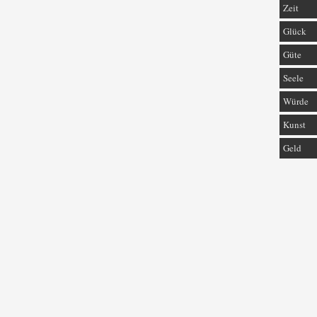
Zeit
Glück
Güte
Seele
Würde
Kunst
Geld