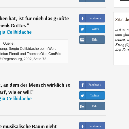
en hat, ist für mich das größte
Zitat d
Facebook
henk Gottes.
“
„
Ist es 
Twitter
iu Celibidache
man glau
leiden, 
Bild
Quelle:
Krieg fü
ng. Sergiu Celibidache beim Wort
den Fort
efan Piendl und Thomas Otto, ConBrio
ft Regensburg, 2002, Seite 73
rt, an dem der Mensch wirklich so
Facebook
rf, wie er will.
“
Twitter
iu Celibidache
Bild
re musikalische Raum nicht
Facebook