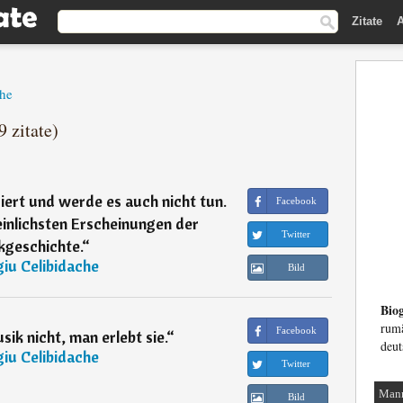
Zitate
A
che
9 zitate)
giert und werde es auch nicht tun.
Facebook
einlichsten Erscheinungen der
Twitter
kgeschichte.
“
iu Celibidache
Bild
Biog
rum
Facebook
ik nicht, man erlebt sie.
“
deut
iu Celibidache
Twitter
Man
Bild