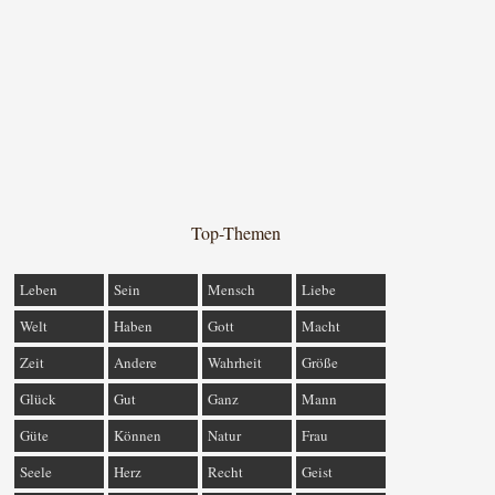
Top-Themen
Leben
Sein
Mensch
Liebe
Welt
Haben
Gott
Macht
Zeit
Andere
Wahrheit
Größe
Glück
Gut
Ganz
Mann
Güte
Können
Natur
Frau
Seele
Herz
Recht
Geist