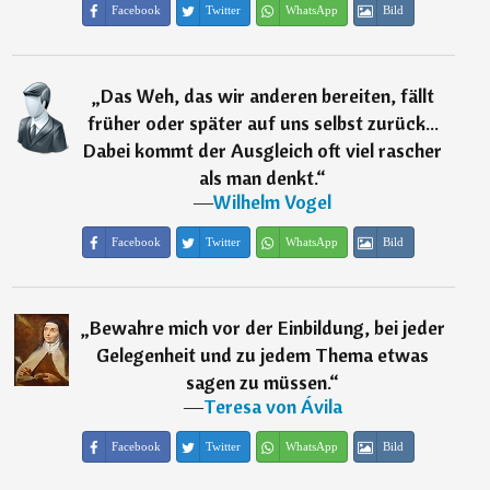
Facebook
Twitter
WhatsApp
Bild
„
Das Weh, das wir anderen bereiten, fällt
früher oder später auf uns selbst zurück...
Dabei kommt der Ausgleich oft viel rascher
als man denkt.
“
―
Wilhelm Vogel
Facebook
Twitter
WhatsApp
Bild
„
Bewahre mich vor der Einbildung, bei jeder
Gelegenheit und zu jedem Thema etwas
sagen zu müssen.
“
―
Teresa von Ávila
Facebook
Twitter
WhatsApp
Bild