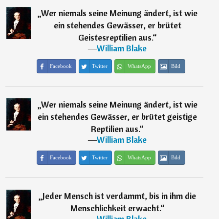
„
Wer niemals seine Meinung ändert, ist wie
ein stehendes Gewässer, er brütet
Geistesreptilien aus.
“
―
William Blake
Facebook
Twitter
WhatsApp
Bild
„
Wer niemals seine Meinung ändert, ist wie
ein stehendes Gewässer, er brütet geistige
Reptilien aus.
“
―
William Blake
Facebook
Twitter
WhatsApp
Bild
„
Jeder Mensch ist verdammt, bis in ihm die
Menschlichkeit erwacht.
“
―
William Blake