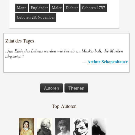
Mann
Engländer
Maler
Dichter
Geboren 1757
Geboren 28. November
Zitat des Tages
„
Am Ende des Lebens werden wie bei einem Maskenball, die Masken
“
abgesetzt.
Arthur Schopenhauer
—
Autoren
Themen
Top-Autoren