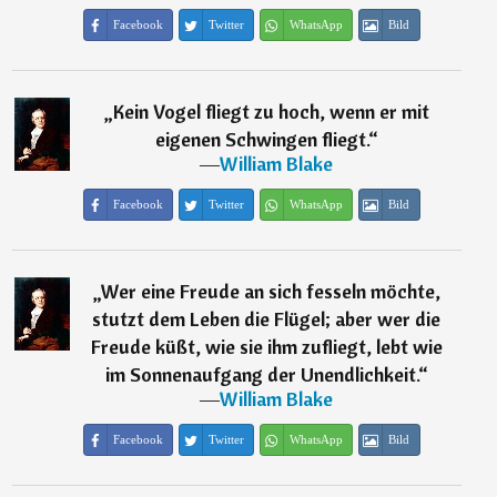
Facebook
Twitter
WhatsApp
Bild
„
Kein Vogel fliegt zu hoch, wenn er mit
eigenen Schwingen fliegt.
“
―
William Blake
Facebook
Twitter
WhatsApp
Bild
„
Wer eine Freude an sich fesseln möchte,
stutzt dem Leben die Flügel; aber wer die
Freude küßt, wie sie ihm zufliegt, lebt wie
im Sonnenaufgang der Unendlichkeit.
“
―
William Blake
Facebook
Twitter
WhatsApp
Bild