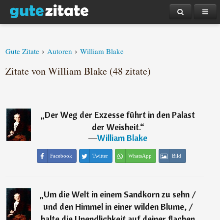
›
›
Gute Zitate
Autoren
William Blake
Zitate von William Blake (48 zitate)
„
Der Weg der Exzesse führt in den Palast
der Weisheit.
“
―
William Blake
Facebook
Twitter
WhatsApp
Bild
„
Um die Welt in einem Sandkorn zu sehn /
und den Himmel in einer wilden Blume, /
halte die Unendlichkeit auf deiner flachen