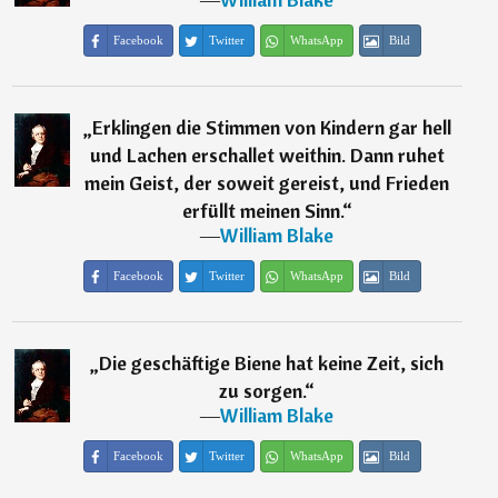
Facebook
Twitter
WhatsApp
Bild
„
Erklingen die Stimmen von Kindern gar hell
und Lachen erschallet weithin. Dann ruhet
mein Geist, der soweit gereist, und Frieden
erfüllt meinen Sinn.
“
―
William Blake
Facebook
Twitter
WhatsApp
Bild
„
Die geschäftige Biene hat keine Zeit, sich
zu sorgen.
“
―
William Blake
Facebook
Twitter
WhatsApp
Bild