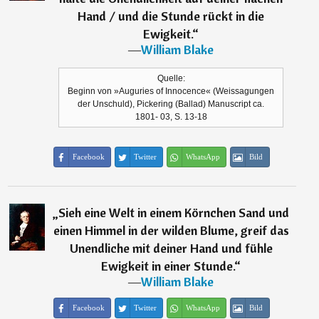
Hand / und die Stunde rückt in die
Ewigkeit.
“
―
William Blake
Quelle:
Beginn von »Auguries of Innocence« (Weissagungen
der Unschuld), Pickering (Ballad) Manuscript ca.
1801- 03, S. 13-18
Facebook
Twitter
WhatsApp
Bild
„
Sieh eine Welt in einem Körnchen Sand und
einen Himmel in der wilden Blume, greif das
Unendliche mit deiner Hand und fühle
Ewigkeit in einer Stunde.
“
―
William Blake
Facebook
Twitter
WhatsApp
Bild