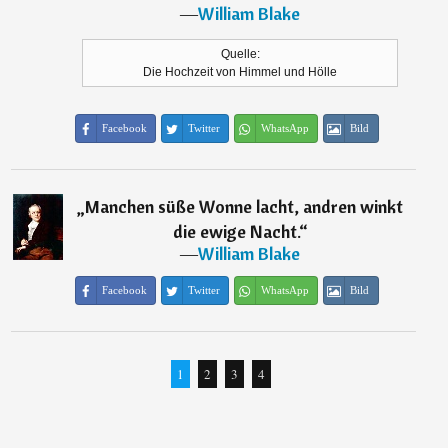
―
William Blake
Quelle:
Die Hochzeit von Himmel und Hölle
Facebook
Twitter
WhatsApp
Bild
„
Manchen süße Wonne lacht, andren winkt
die ewige Nacht.
“
―
William Blake
Facebook
Twitter
WhatsApp
Bild
1
2
3
4