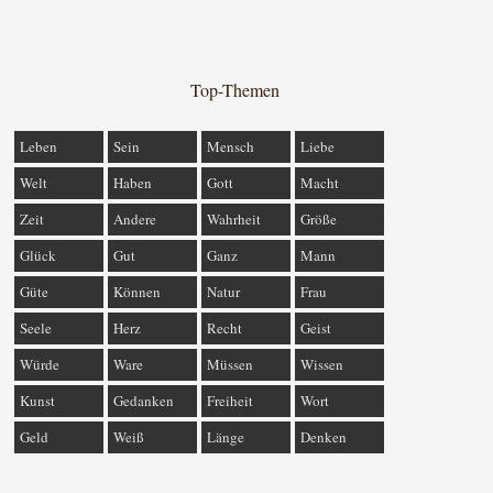
Top-Themen
Leben
Sein
Mensch
Liebe
Welt
Haben
Gott
Macht
Zeit
Andere
Wahrheit
Größe
Glück
Gut
Ganz
Mann
Güte
Können
Natur
Frau
Seele
Herz
Recht
Geist
Würde
Ware
Müssen
Wissen
Kunst
Gedanken
Freiheit
Wort
Geld
Weiß
Länge
Denken