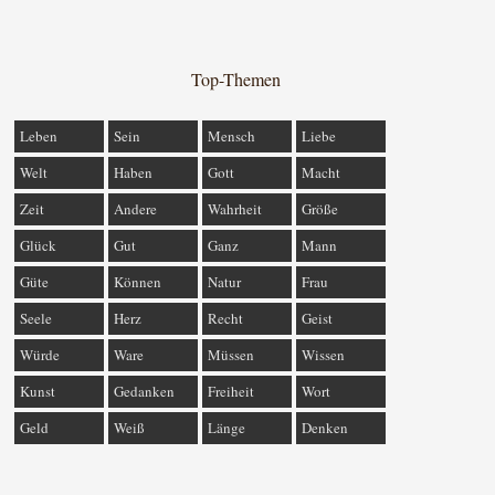
Top-Themen
Leben
Sein
Mensch
Liebe
Welt
Haben
Gott
Macht
Zeit
Andere
Wahrheit
Größe
Glück
Gut
Ganz
Mann
Güte
Können
Natur
Frau
Seele
Herz
Recht
Geist
Würde
Ware
Müssen
Wissen
Kunst
Gedanken
Freiheit
Wort
Geld
Weiß
Länge
Denken