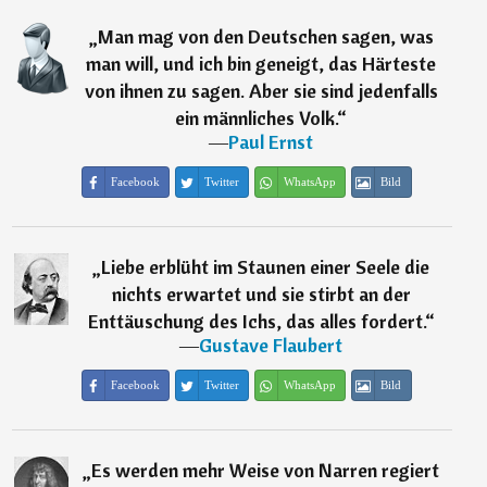
„
Man mag von den Deutschen sagen, was
man will, und ich bin geneigt, das Härteste
von ihnen zu sagen. Aber sie sind jedenfalls
ein männliches Volk.
“
―
Paul Ernst
Facebook
Twitter
WhatsApp
Bild
„
Liebe erblüht im Staunen einer Seele die
nichts erwartet und sie stirbt an der
Enttäuschung des Ichs, das alles fordert.
“
―
Gustave Flaubert
Facebook
Twitter
WhatsApp
Bild
„
Es werden mehr Weise von Narren regiert