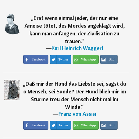
„
Erst wenn einmal jeder, der nur eine
Ameise tötet, des Mordes angeklagt wird,
kann man anfangen, der Zivilisation zu
trauen.
“
―
Karl Heinrich Waggerl
Facebook
Twitter
WhatsApp
Bild
„
Daß mir der Hund das Liebste sei, sagst du
o Mensch, sei Sünde? Der Hund blieb mir im
Sturme treu der Mensch nicht mal im
Winde.
“
―
Franz von Assisi
Facebook
Twitter
WhatsApp
Bild