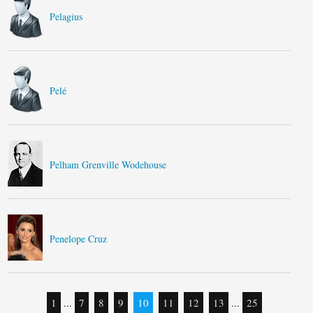
Pelagius
Pelé
Pelham Grenville Wodehouse
Penelope Cruz
1
...
7
8
9
10
11
12
13
...
25