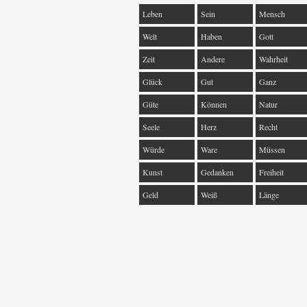
Leben
Sein
Mensch
Welt
Haben
Gott
Zeit
Andere
Wahrheit
Glück
Gut
Ganz
Güte
Können
Natur
Seele
Herz
Recht
Würde
Ware
Müssen
Kunst
Gedanken
Freiheit
Geld
Weiß
Länge