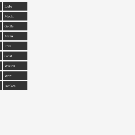
Liebe
Macht
Größe
Mann
Frau
Geist
Wissen
Wort
Denken