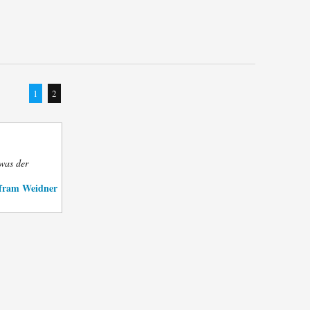
1
2
 was der
fram Weidner