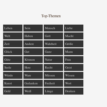
Top-Themen
Leben
Sein
Mensch
Liebe
Welt
Haben
Gott
Macht
Zeit
Andere
Wahrheit
Größe
Glück
Gut
Ganz
Mann
Güte
Können
Natur
Frau
Seele
Herz
Recht
Geist
Würde
Ware
Müssen
Wissen
Kunst
Gedanken
Freiheit
Wort
Geld
Weiß
Länge
Denken