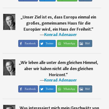
„
Unser Ziel ist es, dass Europa einmal ein
großes, gemeinsames Haus für die
Europäer wird, ein Haus der Freiheit.
“
―
Konrad Adenauer
Facebook
Twitter
WhatsApp
Bild
„
Wir leben alle unter dem gleichen Himmel,
aber wir haben nicht alle den gleichen
Horizont.
“
―
Konrad Adenauer
Facebook
Twitter
WhatsApp
Bild
„
Was interessiert mich mein Geschwätz von