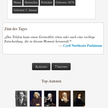
Mann
Deutscher
Politiker
Geboren 1876
Geboren 5. Januar
Zitat des Tages
„
Das Telefon kann einen Geistesblitz töten oder auch eine wichtige
“
Entscheidung, die in diesem Moment heranreift.
Cyril Northcote Parkinson
—
Autoren
Themen
Top-Autoren