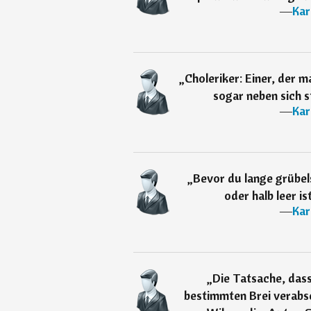
―
Kar
„
Choleriker: Einer, der m
sogar neben sich st
―
Kar
„
Bevor du lange grübels
oder halb leer is
―
Kar
„
Die Tatsache, dass
bestimmten Brei verabsch