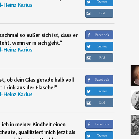
Twitter
l-Heinz Karius
Bild
anchmal so außer sich ist, dass er
Facebook
eht, wenn er in sich geht.
“
Twitter
l-Heinz Karius
Bild
t, ob dein Glas gerade halb voll
Facebook
t: Trink aus der Flasche!
“
Twitter
l-Heinz Karius
Bild
 ich in meiner Kindheit einen
Facebook
eute, qualifiziert mich jetzt als
Twitter