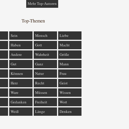
Mehr Top-Autoren
Top-Themen
Sein
Mensch
Liebe
Haben
Gott
Macht
Andere
Wahrheit
Größe
Gut
Ganz
Mann
Können
Natur
Frau
Herz
Recht
Geist
Ware
Müssen
Wissen
Gedanken
Freiheit
Wort
Weiß
Länge
Denken