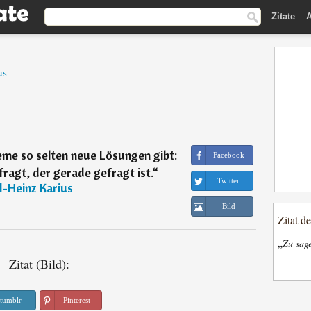
Zitate
A
us
eme so selten neue Lösungen gibt:
Facebook
ragt, der gerade gefragt ist.
“
Twitter
l-Heinz Karius
Bild
Zitat d
„
Zu sage
Zitat (Bild):
tumblr
Pinterest