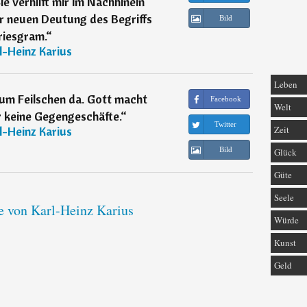
e verhilft mir im Nachhinein
r neuen Deutung des Begriffs
Bild
riesgram.
“
l-Heinz Karius
Leben
zum Feilschen da. Gott macht
Facebook
Welt
 keine Gegengeschäfte.
“
Twitter
Zeit
l-Heinz Karius
Bild
Glück
Güte
Seele
te von Karl-Heinz Karius
Würde
Kunst
Geld