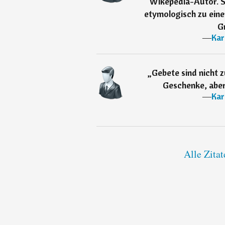
Wikepedia-Autor. Si
etymologisch zu eine
G
―
Kar
„
Gebete sind nicht 
Geschenke, aber
―
Kar
Alle Zita