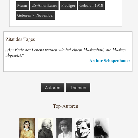
Mann
US-Amerikaner
Prediger
Geboren 1918
Geboren 7. November
Zitat des Tages
„
Am Ende des Lebens werden wie bei einem Maskenball, die Masken
“
abgesetzt.
Arthur Schopenhauer
—
Autoren
Themen
Top-Autoren