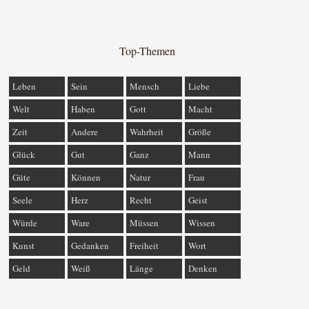
Top-Themen
Leben
Sein
Mensch
Liebe
Welt
Haben
Gott
Macht
Zeit
Andere
Wahrheit
Größe
Glück
Gut
Ganz
Mann
Güte
Können
Natur
Frau
Seele
Herz
Recht
Geist
Würde
Ware
Müssen
Wissen
Kunst
Gedanken
Freiheit
Wort
Geld
Weiß
Länge
Denken