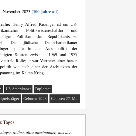
(100 Jahre alt)
. November 2023
rafie:
Henry Alfred Kissinger ist ein US-
rikanischer Politikwissenschaftler und
maliger Politiker der Republikanischen
tei. Der jüdische Deutschamerikaner
singer spielte in der Außenpolitik der
einigten Staaten zwischen 1969 und 1977
 zentrale Rolle; er war Vertreter einer harten
politik wie auch einer der Architekten der
pannung im Kalten Krieg.
n
US-Amerikaner
Diplomat
lpreisträger
Geboren 1923
Geboren 27. Mai
es Tages
nlagen treiben alles auseinander, was der