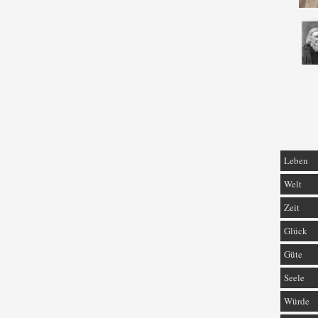
Leben
Welt
Zeit
Glück
Güte
Seele
Würde