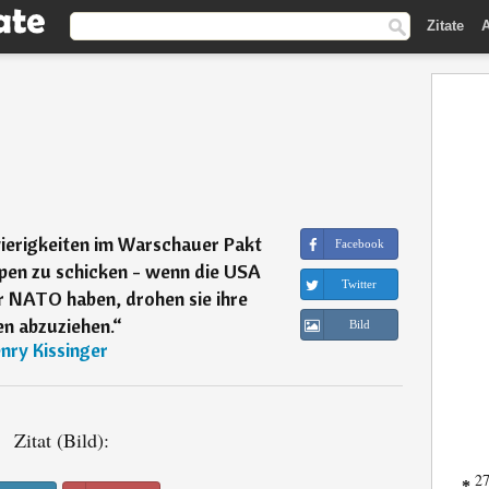
Zitate
A
erigkeiten im Warschauer Pakt
Facebook
ppen zu schicken - wenn die USA
Twitter
r NATO haben, drohen sie ihre
n abzuziehen.
“
Bild
nry Kissinger
Zitat (Bild):
27
*