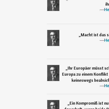
ih
―
He
„
Macht ist das 
―
He
„
Ihr Europäer müsst sc
Europa zu einem Konflikt
keineswegs beabsich
―
He
„
Ein Kompromiß ist nu