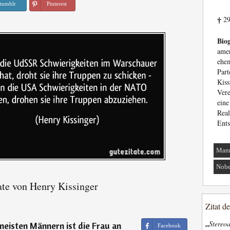
tumblr
Pinterest
29
†
Biog
ame
ehe
Par
Kis
Ver
eine
Real
Ents
Man
Nobe
ate von Henry Kissinger
Zitat d
„
Stereoa
eisten Männern ist die Frau an
Facebook