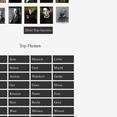
Mehr Top-Autoren
Top-Themen
Sein
Mensch
Liebe
Haben
Gott
Macht
Andere
Wahrheit
Größe
Gut
Ganz
Mann
Können
Natur
Frau
Herz
Recht
Geist
Ware
Müssen
Wissen