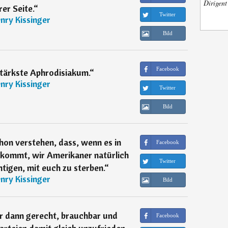
Dirigen
rer Seite.
“
Twitter
nry Kissinger
Bild
Facebook
stärkste Aphrodisiakum.
“
nry Kissinger
Twitter
Bild
hon verstehen, dass, wenn es in
Facebook
 kommt, wir Amerikaner natürlich
Twitter
tigen, mit euch zu sterben.
“
nry Kissinger
Bild
r dann gerecht, brauchbar und
Facebook