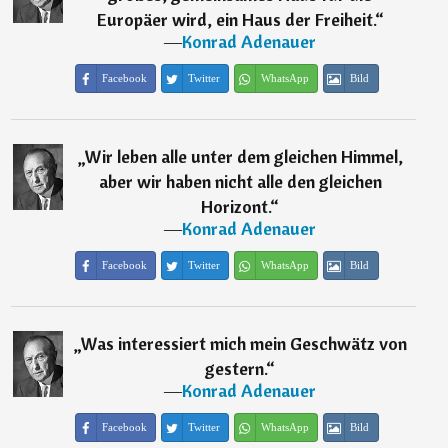
Europäer wird, ein Haus der Freiheit.
“
―
Konrad Adenauer
Facebook
Twitter
WhatsApp
Bild
„
Wir leben alle unter dem gleichen Himmel,
aber wir haben nicht alle den gleichen
Horizont.
“
―
Konrad Adenauer
Facebook
Twitter
WhatsApp
Bild
„
Was interessiert mich mein Geschwätz von
gestern.
“
―
Konrad Adenauer
Facebook
Twitter
WhatsApp
Bild