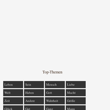
Top-Themen
Leben
Sein
Mensch
Liebe
Welt
Haben
Gott
Macht
Zeit
Andere
Wahrheit
Größe
Glück
Gut
Ganz
Mann