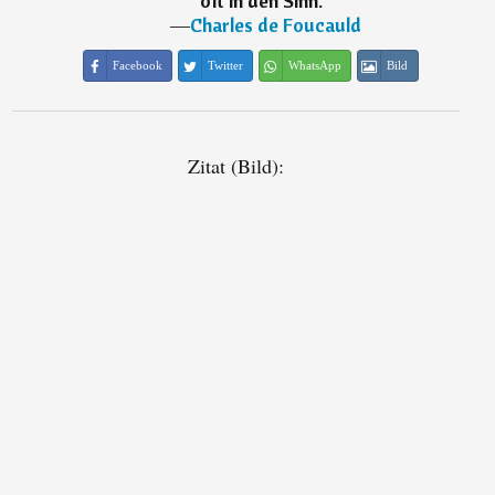
oft in den Sinn.
“
―
Charles de Foucauld
Facebook
Twitter
WhatsApp
Bild
Zitat (Bild):