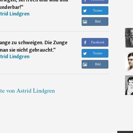
nderbar!
“
Twitter
trid Lindgren
Bild
 lange zu schweigen. Die Zunge
Facebook
an sie nicht gebraucht.
“
Twitter
trid Lindgren
Bild
ate von Astrid Lindgren