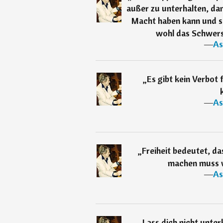
außer zu unterhalten, dan
Macht haben kann und si
wohl das Schwerst
―
As
„
Es gibt kein Verbot 
―
As
„
Freiheit bedeutet, da
machen muss w
―
As
„
Lass dich nicht unter