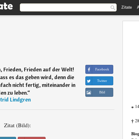
Zitate
A
n, Frieden, Frieden auf der Welt!
Facebook
dass es das geben wird, denn die
Twitter
ach nicht fertig, miteinander in
en zu leben.
“
Bild
trid Lindgren
14
*
28
†
Zitat (Bild):
Biog