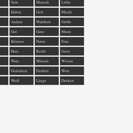
Sein
Mensch
Liebe
Haben
Gott
Macht
Andere
Wahrheit
Größe
Gut
Ganz
Mann
Können
Natur
Frau
Herz
Recht
Geist
Ware
Müssen
Wissen
Gedanken
Freiheit
Wort
Weiß
Länge
Denken