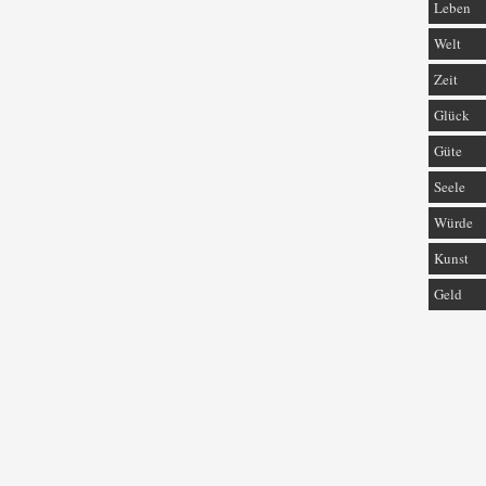
Leben
Welt
Zeit
Glück
Güte
Seele
Würde
Kunst
Geld