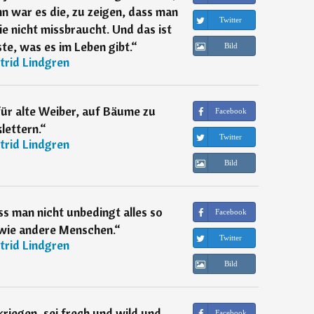
n war es die, zu zeigen, dass man
Twitter
e nicht missbraucht. Und das ist
e, was es im Leben gibt.
“
Bild
trid Lindgren
für alte Weiber, auf Bäume zu
Facebook
klettern.
“
Twitter
trid Lindgren
Bild
ss man nicht unbedingt alles so
Facebook
ie andere Menschen.
“
Twitter
trid Lindgren
Bild
kriegen, sei frech und wild und
Facebook