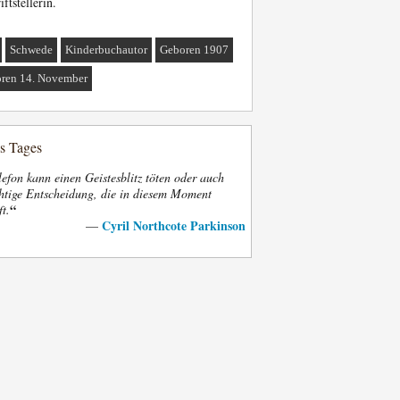
iftstellerin.
Schwede
Kinderbuchautor
Geboren 1907
ren 14. November
es Tages
efon kann einen Geistesblitz töten oder auch
htige Entscheidung, die in diesem Moment
“
ft.
Cyril Northcote Parkinson
—