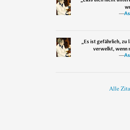
wu
―
As
„
Es ist gefährlich, zu
verwelkt, wenn m
―
As
Alle Zit