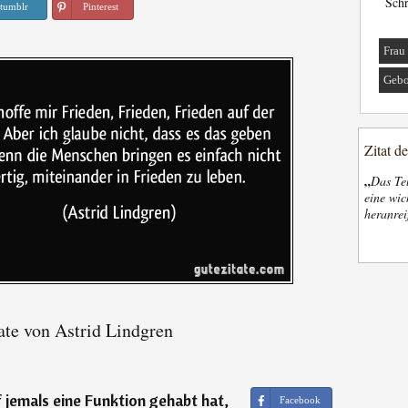
Schr
tumblr
Pinterest
Frau
Gebo
Zitat d
„
Das Tel
eine wic
heranrei
ate von Astrid Lindgren
jemals eine Funktion gehabt hat,
Facebook