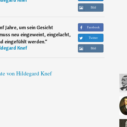
Bild
f Jahre, um sein Gesicht
Facebook
uss neu eingeweint, eingelacht,
Twitter
d eingefühlt werden.
“
ldegard Knef
Bild
ate von Hildegard Knef