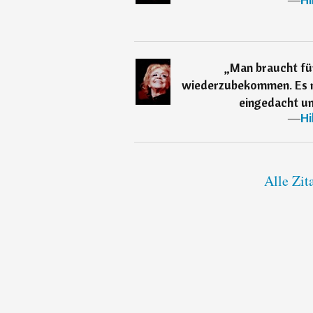
„
Man braucht fün
wiederzubekommen. Es m
eingedacht un
―
Hi
Alle Zit