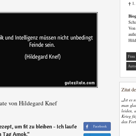
1.
†
Biog
Sch
Von
auß
Hild
Frau
Auto
Zitat d
„
Ist es 
ate von Hildegard Knef
man glau
leiden, 
Krieg fü
den Fort
zept, um fit zu bleiben - Ich laufe
Facebook
n Tag Amok.
“