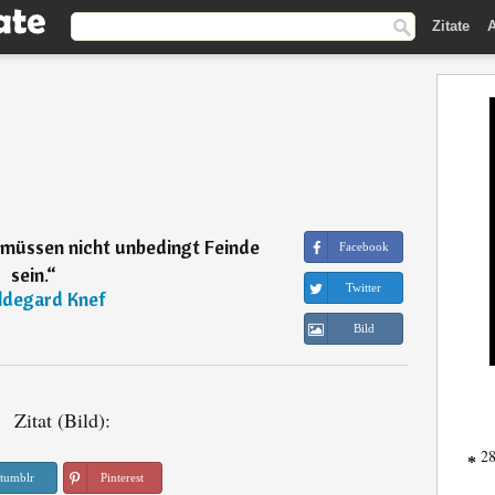
Zitate
A
z müssen nicht unbedingt Feinde
Facebook
sein.
“
Twitter
ldegard Knef
Bild
Zitat (Bild):
28
*
tumblr
Pinterest