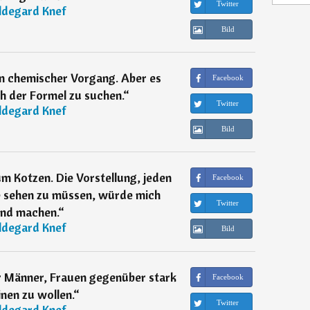
Twitter
ldegard Knef
Bild
in chemischer Vorgang. Aber es
Facebook
h der Formel zu suchen.
“
Twitter
ldegard Knef
Bild
um Kotzen. Die Vorstellung, jeden
Facebook
e sehen zu müssen, würde mich
Twitter
end machen.
“
ldegard Knef
Bild
r Männer, Frauen gegenüber stark
Facebook
nen zu wollen.
“
Twitter
ldegard Knef