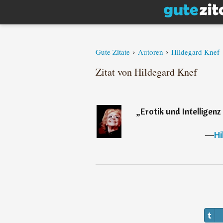
›
›
Gute Zitate
Autoren
Hildegard Knef
Zitat von Hildegard Knef
„
Erotik und Intelligen
―
Hi