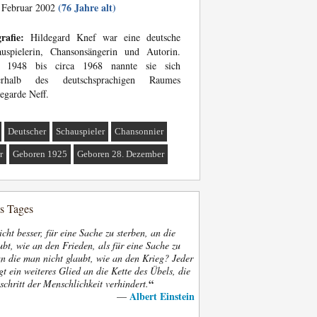
(76 Jahre alt)
 Februar 2002
rafie:
Hildegard Knef war eine deutsche
auspielerin, Chansonsängerin und Autorin.
 1948 bis circa 1968 nannte sie sich
erhalb des deutschsprachigen Raumes
egarde Neff.
Deutscher
Schauspieler
Chansonnier
r
Geboren 1925
Geboren 28. Dezember
es Tages
nicht besser, für eine Sache zu sterben, an die
bt, wie an den Frieden, als für eine Sache zu
an die man nicht glaubt, wie an den Krieg? Jeder
gt ein weiteres Glied an die Kette des Übels, die
“
schritt der Menschlichkeit verhindert.
Albert Einstein
—