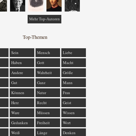
Mehr Top-Autoren
Top-Themen
Sein
Mensch
Liebe
Haben
Gott
Macht
Andere
Wahrheit
Größe
Gut
Ganz
Mann
Können
Natur
Frau
Herz
Recht
Geist
Ware
Müssen
Wissen
Gedanken
Freiheit
Wort
Weiß
Länge
Denken