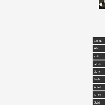
Leben
Welt
Zeit
Glück
Güte
Seele
Würde
Kunst
Geld