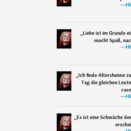
―
Hi
„
Liebe ist im Grunde e
macht Spaß, nac
―
Hi
„
Ich finde Altersheime z
Tag die gleichen Leut
ras
―
Hi
„
Es ist eine Schwäche de
erschei
―
Hi