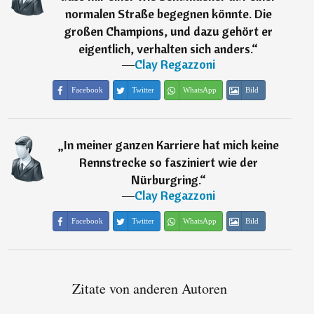
normalen Straße begegnen könnte. Die
großen Champions, und dazu gehört er
eigentlich, verhalten sich anders.
“
―
Clay Regazzoni
Facebook
Twitter
WhatsApp
Bild
„
In meiner ganzen Karriere hat mich keine
Rennstrecke so fasziniert wie der
Nürburgring.
“
―
Clay Regazzoni
Facebook
Twitter
WhatsApp
Bild
Zitate von anderen Autoren