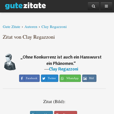
›
›
Gute Zitate
Autoren
Clay Regazzoni
Zitat von Clay Regazzoni
„
Ohne Konkurrenz ist auch ein Hanswurst
ein Phänomen.
“
―
Clay Regazzoni
Facebook
Twitter
WhatsApp
Bild
Zitat (Bild):