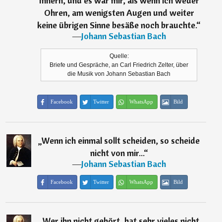
Innern, und es war mir, als wenn ich weder
Ohren, am wenigsten Augen und weiter
keine übrigen Sinne besäße noch brauchte.
“
―
Johann Sebastian Bach
Quelle:
Briefe und Gespräche, an Carl Friedrich Zelter, über
die Musik von Johann Sebastian Bach
Facebook
Twitter
WhatsApp
Bild
„
Wenn ich einmal sollt scheiden, so scheide
nicht von mir...
“
―
Johann Sebastian Bach
Facebook
Twitter
WhatsApp
Bild
„
Wer ihn nicht gehört, hat sehr vieles nicht