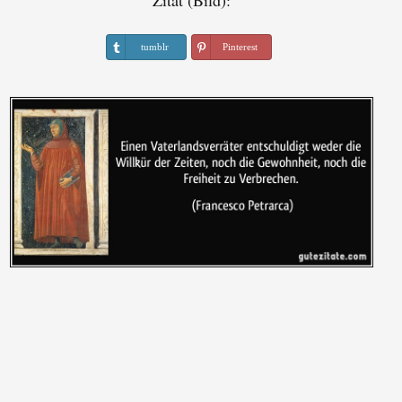
Zitat (Bild):
tumblr
Pinterest