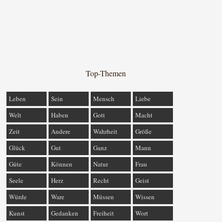
Top-Themen
Leben
Sein
Mensch
Liebe
Welt
Haben
Gott
Macht
Zeit
Andere
Wahrheit
Größe
Glück
Gut
Ganz
Mann
Güte
Können
Natur
Frau
Seele
Herz
Recht
Geist
Würde
Ware
Müssen
Wissen
Kunst
Gedanken
Freiheit
Wort