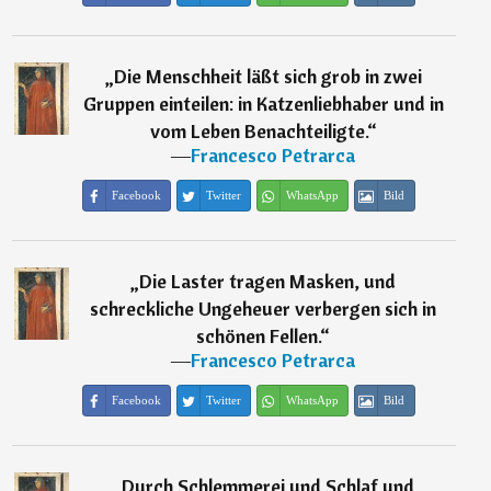
„
Die Menschheit läßt sich grob in zwei
Gruppen einteilen: in Katzenliebhaber und in
vom Leben Benachteiligte.
“
―
Francesco Petrarca
Facebook
Twitter
WhatsApp
Bild
„
Die Laster tragen Masken, und
schreckliche Ungeheuer verbergen sich in
schönen Fellen.
“
―
Francesco Petrarca
Facebook
Twitter
WhatsApp
Bild
„
Durch Schlemmerei und Schlaf und