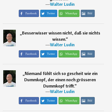
―
Walter Ludin
Facebook
Twitter
WhatsApp
Bild
„
Besserwisser wissen nicht, daß sie nichts
wissen.
“
―
Walter Ludin
Facebook
Twitter
WhatsApp
Bild
„
Niemand fühlt sich so gescheit wie ein
Dummkopf, der einen noch grösseren
Dummkopf trifft.
“
―
Walter Ludin
Facebook
Twitter
WhatsApp
Bild