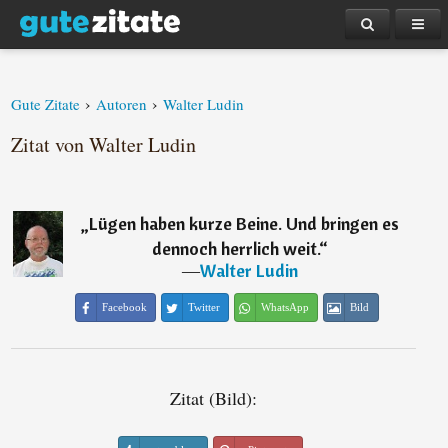
›
›
Gute Zitate
Autoren
Walter Ludin
Zitat von Walter Ludin
„
Lügen haben kurze Beine. Und bringen es
dennoch herrlich weit.
“
―
Walter Ludin
Facebook
Twitter
WhatsApp
Bild
Zitat (Bild):