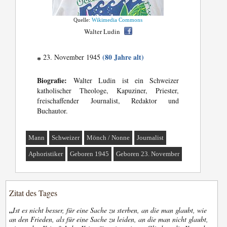
Quelle:
Wikimedia Commons
Walter Ludin
(80 Jahre alt)
23. November 1945
*
Biografie:
Walter Ludin ist ein Schweizer
katholischer Theologe, Kapuziner, Priester,
freischaffender Journalist, Redaktor und
Buchautor.
Mann
Schweizer
Mönch / Nonne
Journalist
Aphoristiker
Geboren 1945
Geboren 23. November
Zitat des Tages
„
Ist es nicht besser, für eine Sache zu sterben, an die man glaubt, wie
an den Frieden, als für eine Sache zu leiden, an die man nicht glaubt,