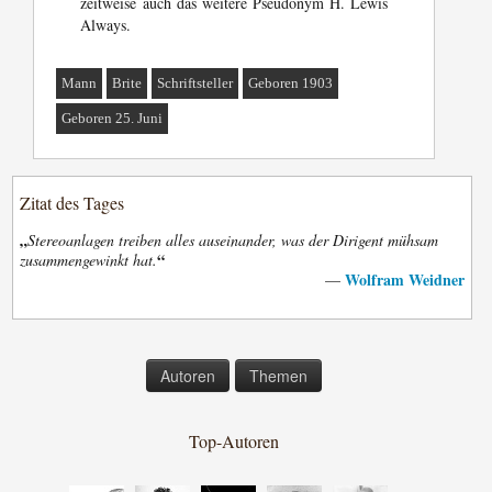
zeitweise auch das weitere Pseudonym H. Lewis
Always.
Mann
Brite
Schriftsteller
Geboren 1903
Geboren 25. Juni
Zitat des Tages
„
Stereoanlagen treiben alles auseinander, was der Dirigent mühsam
“
zusammengewinkt hat.
Wolfram Weidner
—
Autoren
Themen
Top-Autoren