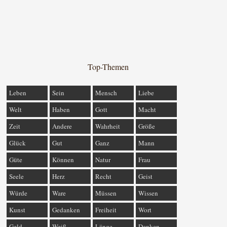
Top-Themen
Leben
Sein
Mensch
Liebe
Welt
Haben
Gott
Macht
Zeit
Andere
Wahrheit
Größe
Glück
Gut
Ganz
Mann
Güte
Können
Natur
Frau
Seele
Herz
Recht
Geist
Würde
Ware
Müssen
Wissen
Kunst
Gedanken
Freiheit
Wort
Geld
Weiß
Länge
Denken