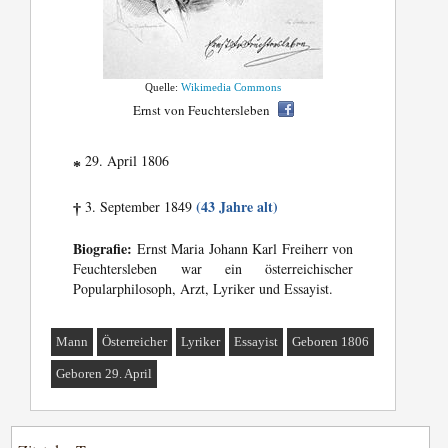
Quelle:
Wikimedia Commons
Ernst von Feuchtersleben
29. April 1806
*
(43 Jahre alt)
3. September 1849
†
Biografie:
Ernst Maria Johann Karl Freiherr von
Feuchtersleben war ein österreichischer
Popularphilosoph, Arzt, Lyriker und Essayist.
Mann
Österreicher
Lyriker
Essayist
Geboren 1806
Geboren 29. April