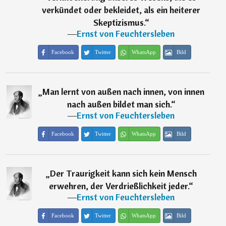
verkündet oder bekleidet, als ein heiterer
Skeptizismus.
“
―
Ernst von Feuchtersleben
Facebook
Twitter
WhatsApp
Bild
„
Man lernt von außen nach innen, von innen
nach außen bildet man sich.
“
―
Ernst von Feuchtersleben
Facebook
Twitter
WhatsApp
Bild
„
Der Traurigkeit kann sich kein Mensch
erwehren, der Verdrießlichkeit jeder.
“
―
Ernst von Feuchtersleben
Facebook
Twitter
WhatsApp
Bild