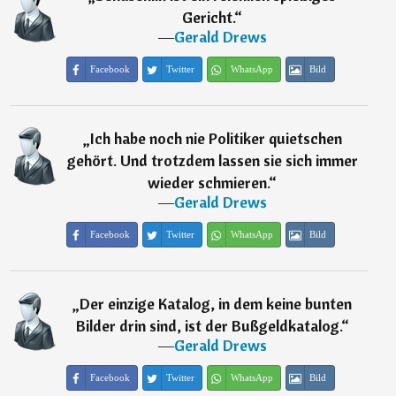
Gericht.
“
―
Gerald Drews
Facebook
Twitter
WhatsApp
Bild
„
Ich habe noch nie Politiker quietschen
gehört. Und trotzdem lassen sie sich immer
wieder schmieren.
“
―
Gerald Drews
Facebook
Twitter
WhatsApp
Bild
„
Der einzige Katalog, in dem keine bunten
Bilder drin sind, ist der Bußgeldkatalog.
“
―
Gerald Drews
Facebook
Twitter
WhatsApp
Bild