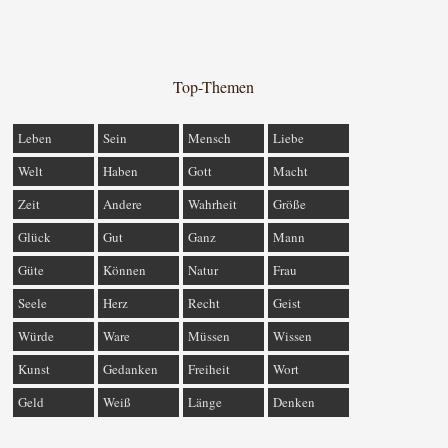
Top-Themen
Leben
Sein
Mensch
Liebe
Welt
Haben
Gott
Macht
Zeit
Andere
Wahrheit
Größe
Glück
Gut
Ganz
Mann
Güte
Können
Natur
Frau
Seele
Herz
Recht
Geist
Würde
Ware
Müssen
Wissen
Kunst
Gedanken
Freiheit
Wort
Geld
Weiß
Länge
Denken