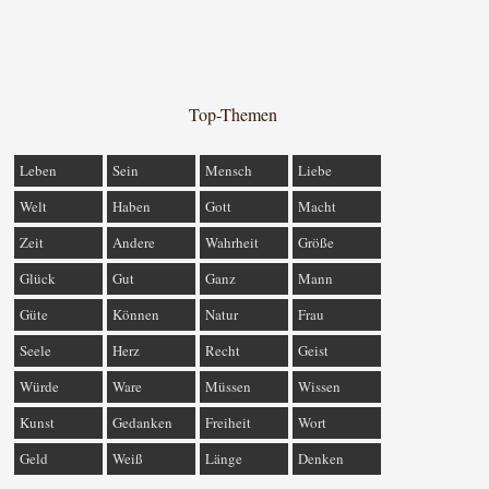
Top-Themen
Leben
Sein
Mensch
Liebe
Welt
Haben
Gott
Macht
Zeit
Andere
Wahrheit
Größe
Glück
Gut
Ganz
Mann
Güte
Können
Natur
Frau
Seele
Herz
Recht
Geist
Würde
Ware
Müssen
Wissen
Kunst
Gedanken
Freiheit
Wort
Geld
Weiß
Länge
Denken