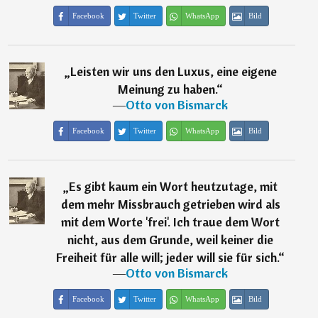
Facebook
Twitter
WhatsApp
Bild
„
Leisten wir uns den Luxus, eine eigene
Meinung zu haben.
“
―
Otto von Bismarck
Facebook
Twitter
WhatsApp
Bild
„
Es gibt kaum ein Wort heutzutage, mit
dem mehr Missbrauch getrieben wird als
mit dem Worte 'frei'. Ich traue dem Wort
nicht, aus dem Grunde, weil keiner die
Freiheit für alle will; jeder will sie für sich.
“
―
Otto von Bismarck
Facebook
Twitter
WhatsApp
Bild