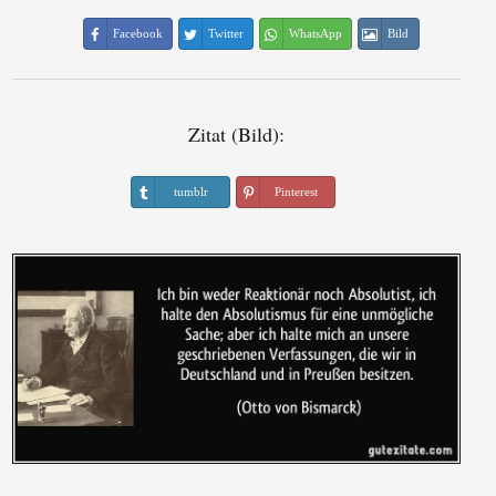
Facebook
Twitter
WhatsApp
Bild
Zitat (Bild):
tumblr
Pinterest