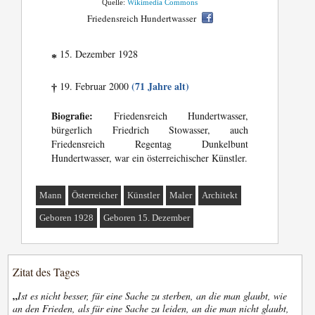
Quelle:
Wikimedia Commons
Friedensreich Hundertwasser
15. Dezember 1928
*
(71 Jahre alt)
19. Februar 2000
†
Biografie:
Friedensreich Hundertwasser,
bürgerlich Friedrich Stowasser, auch
Friedensreich Regentag Dunkelbunt
Hundertwasser, war ein österreichischer Künstler.
Mann
Österreicher
Künstler
Maler
Architekt
Geboren 1928
Geboren 15. Dezember
Zitat des Tages
„
Ist es nicht besser, für eine Sache zu sterben, an die man glaubt, wie
an den Frieden, als für eine Sache zu leiden, an die man nicht glaubt,