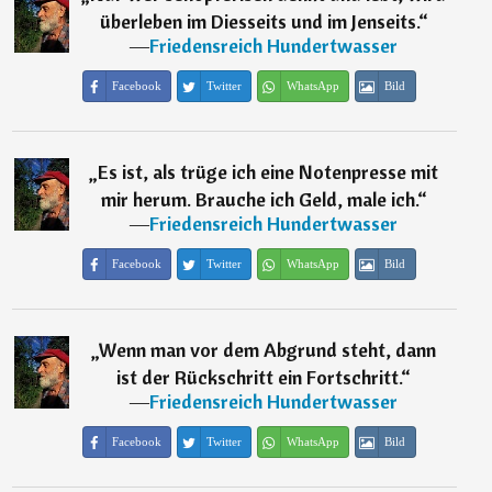
überleben im Diesseits und im Jenseits.
“
―
Friedensreich Hundertwasser
Facebook
Twitter
WhatsApp
Bild
„
Es ist, als trüge ich eine Notenpresse mit
mir herum. Brauche ich Geld, male ich.
“
―
Friedensreich Hundertwasser
Facebook
Twitter
WhatsApp
Bild
„
Wenn man vor dem Abgrund steht, dann
ist der Rückschritt ein Fortschritt.
“
―
Friedensreich Hundertwasser
Facebook
Twitter
WhatsApp
Bild