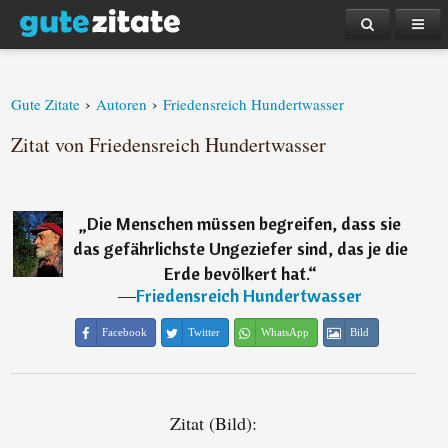
›
›
Gute Zitate
Autoren
Friedensreich Hundertwasser
Zitat von Friedensreich Hundertwasser
„
Die Menschen müssen begreifen, dass sie
das gefährlichste Ungeziefer sind, das je die
Erde bevölkert hat.
“
―
Friedensreich Hundertwasser
Facebook
Twitter
WhatsApp
Bild
Zitat (Bild):