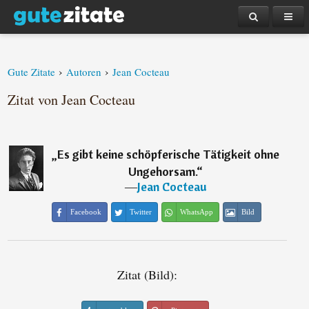
›
›
Gute Zitate
Autoren
Jean Cocteau
Zitat von Jean Cocteau
„
Es gibt keine schöpferische Tätigkeit ohne
Ungehorsam.
“
―
Jean Cocteau
Facebook
Twitter
WhatsApp
Bild
Zitat (Bild):