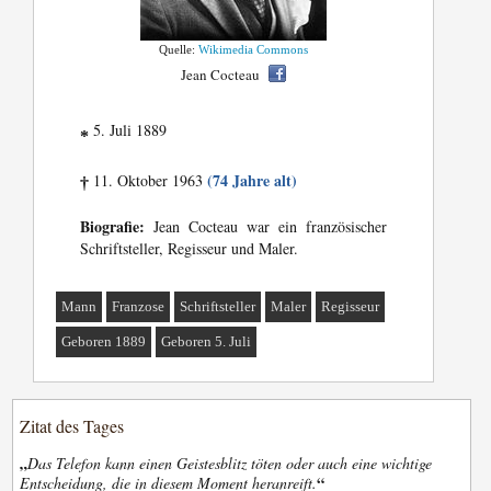
Quelle:
Wikimedia Commons
Jean Cocteau
5. Juli 1889
*
(74 Jahre alt)
11. Oktober 1963
†
Biografie:
Jean Cocteau war ein französischer
Schriftsteller, Regisseur und Maler.
Mann
Franzose
Schriftsteller
Maler
Regisseur
Geboren 1889
Geboren 5. Juli
Zitat des Tages
„
Das Telefon kann einen Geistesblitz töten oder auch eine wichtige
“
Entscheidung, die in diesem Moment heranreift.