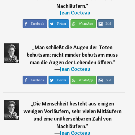
Nachläufern.
“
―
Jean Cocteau
Facebook
Twitter
WhatsApp
Bild
„
Man schließt die Augen der Toten
behutsam; nicht minder behutsam muss
man die Augen der Lebenden öffnen.
“
―
Jean Cocteau
Facebook
Twitter
WhatsApp
Bild
„
Die Menschheit besteht aus einigen
wenigen Vorläufern, sehr vielen Mitläufern
und eine unübersehbaren Zahl von
Nachläufern.
“
―
Jean Cocteau