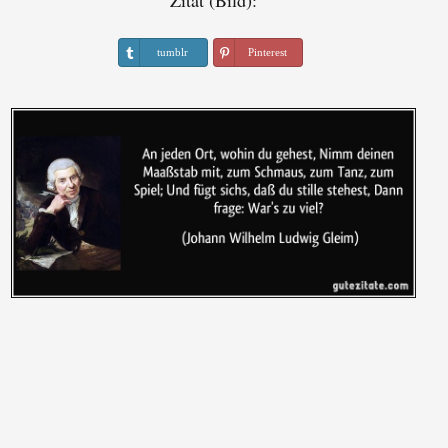
Zitat (Bild):
tumblr
Pinterest