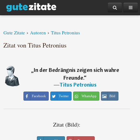
›
›
Gute Zitate
Autoren
Titus Petronius
Zitat von Titus Petronius
„
In der Bedrängnis zeigen sich wahre
Freunde.
“
―
Titus Petronius
Facebook
Twitter
WhatsApp
Bild
Zitat (Bild):