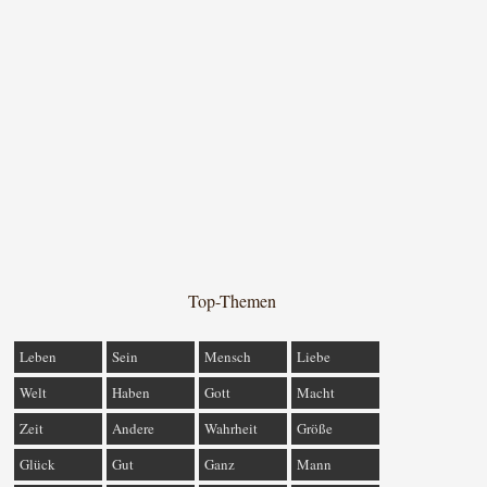
Top-Themen
Leben
Sein
Mensch
Liebe
Welt
Haben
Gott
Macht
Zeit
Andere
Wahrheit
Größe
Glück
Gut
Ganz
Mann