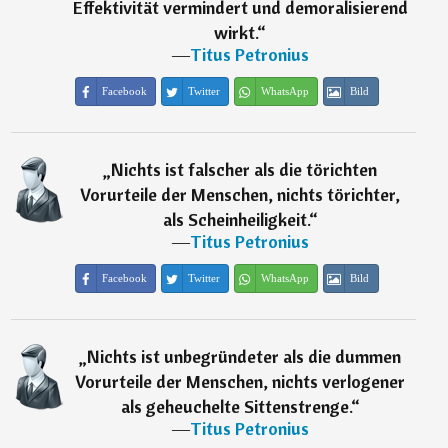
Effektivität vermindert und demoralisierend
wirkt.
“
―
Titus Petronius
Facebook
Twitter
WhatsApp
Bild
„
Nichts ist falscher als die törichten
Vorurteile der Menschen, nichts törichter,
als Scheinheiligkeit.
“
―
Titus Petronius
Facebook
Twitter
WhatsApp
Bild
„
Nichts ist unbegründeter als die dummen
Vorurteile der Menschen, nichts verlogener
als geheuchelte Sittenstrenge.
“
―
Titus Petronius