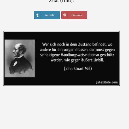
Zitat (Bild):
tumblr
Pinterest