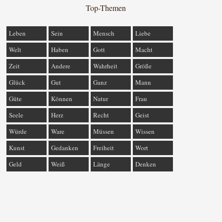
Top-Themen
Leben
Sein
Mensch
Liebe
Welt
Haben
Gott
Macht
Zeit
Andere
Wahrheit
Größe
Glück
Gut
Ganz
Mann
Güte
Können
Natur
Frau
Seele
Herz
Recht
Geist
Würde
Ware
Müssen
Wissen
Kunst
Gedanken
Freiheit
Wort
Geld
Weiß
Länge
Denken