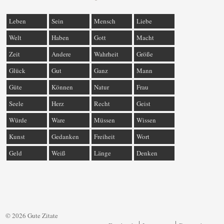
Leben
Sein
Mensch
Liebe
Welt
Haben
Gott
Macht
Zeit
Andere
Wahrheit
Größe
Glück
Gut
Ganz
Mann
Güte
Können
Natur
Frau
Seele
Herz
Recht
Geist
Würde
Ware
Müssen
Wissen
Kunst
Gedanken
Freiheit
Wort
Geld
Weiß
Länge
Denken
© 2026 Gute Zitate