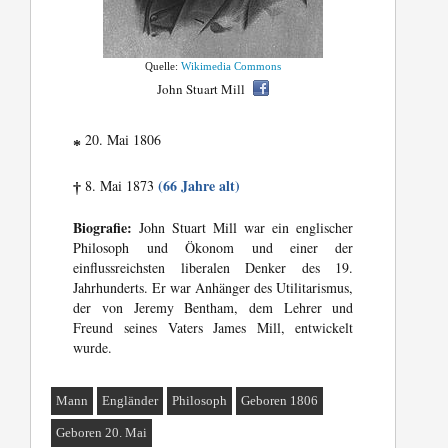
Quelle:
Wikimedia Commons
John Stuart Mill
20. Mai 1806
*
(66 Jahre alt)
8. Mai 1873
†
Biografie:
John Stuart Mill war ein englischer
Philosoph und Ökonom und einer der
einflussreichsten liberalen Denker des 19.
Jahrhunderts. Er war Anhänger des Utilitarismus,
der von Jeremy Bentham, dem Lehrer und
Freund seines Vaters James Mill, entwickelt
wurde.
Mann
Engländer
Philosoph
Geboren 1806
Geboren 20. Mai