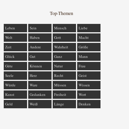
Top-Themen
Leben
Sein
Mensch
Liebe
Welt
Haben
Gott
Macht
Zeit
Andere
Wahrheit
Größe
Glück
Gut
Ganz
Mann
Güte
Können
Natur
Frau
Seele
Herz
Recht
Geist
Würde
Ware
Müssen
Wissen
Kunst
Gedanken
Freiheit
Wort
Geld
Weiß
Länge
Denken