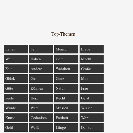
Top-Themen
Leben
Sein
Mensch
Liebe
Welt
Haben
Gott
Macht
Zeit
Andere
Wahrheit
Größe
Glück
Gut
Ganz
Mann
Güte
Können
Natur
Frau
Seele
Herz
Recht
Geist
Würde
Ware
Müssen
Wissen
Kunst
Gedanken
Freiheit
Wort
Geld
Weiß
Länge
Denken