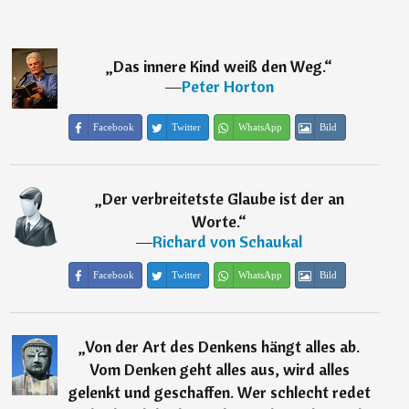
„
Das innere Kind weiß den Weg.
“
―
Peter Horton
Facebook
Twitter
WhatsApp
Bild
„
Der verbreitetste Glaube ist der an
Worte.
“
―
Richard von Schaukal
Facebook
Twitter
WhatsApp
Bild
„
Von der Art des Denkens hängt alles ab.
Vom Denken geht alles aus, wird alles
gelenkt und geschaffen. Wer schlecht redet