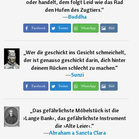
oder handelt, dem folgt Leid wie das Rad
den Hufen des Zugtiers.
“
―
Buddha
Facebook
Twitter
WhatsApp
Bild
„
Wer dir geschickt ins Gesicht schmeichelt,
der ist genauso geschickt darin, dich hinter
deinem Rücken schlecht zu machen.
“
―
Sunzi
Facebook
Twitter
WhatsApp
Bild
„
Das gefährlichste Möbelstück ist die
›Lange Bank‹, das gefährlichste Instrument
die ›Alte Leier‹.
“
―
Abraham a Sancta Clara