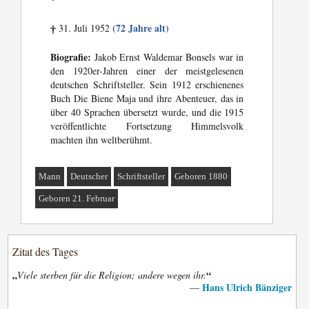
*
(72 Jahre alt)
31. Juli 1952
†
Biografie:
Jakob Ernst Waldemar Bonsels war in
den 1920er-Jahren einer der meistgelesenen
deutschen Schriftsteller. Sein 1912 erschienenes
Buch Die Biene Maja und ihre Abenteuer, das in
über 40 Sprachen übersetzt wurde, und die 1915
veröffentlichte Fortsetzung Himmelsvolk
machten ihn weltberühmt.
Mann
Deutscher
Schriftsteller
Geboren 1880
Geboren 21. Februar
Zitat des Tages
„
“
Viele sterben für die Religion; andere wegen ihr.
Hans Ulrich Bänziger
—