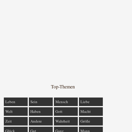
Top-Themen
Leben
Sein
Mensch
Liebe
Welt
Haben
Gott
Macht
Zeit
Andere
Wahrheit
Größe
Glück
Gut
Ganz
Mann