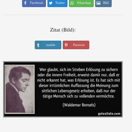
Facebook
Twitter
WhatsApp
Bild
Zitat (Bild):
tumblr
Pinterest