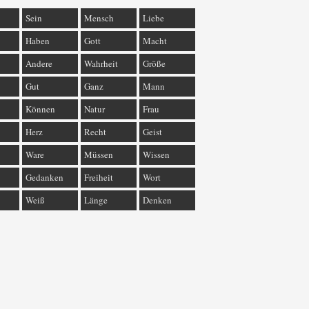
Sein
Mensch
Liebe
Haben
Gott
Macht
Andere
Wahrheit
Größe
Gut
Ganz
Mann
Können
Natur
Frau
Herz
Recht
Geist
Ware
Müssen
Wissen
Gedanken
Freiheit
Wort
Weiß
Länge
Denken