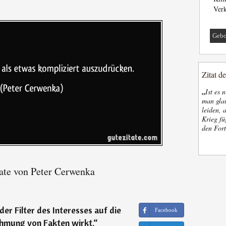
Verk
Gebo
Zitat d
„
Ist es 
man glau
leiden, 
Krieg fü
den Fort
ate von Peter Cerwenka
 der Filter des Interesses auf die
Facebook
hmung von Fakten wirkt.
“