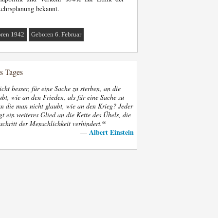
ehrsplanung bekannt.
ren 1942
Geboren 6. Februar
es Tages
nicht besser, für eine Sache zu sterben, an die
bt, wie an den Frieden, als für eine Sache zu
an die man nicht glaubt, wie an den Krieg? Jeder
gt ein weiteres Glied an die Kette des Übels, die
“
schritt der Menschlichkeit verhindert.
Albert Einstein
—