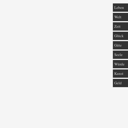
Leben
Welt
Zeit
Glück
Güte
Seele
Würde
Kunst
Geld