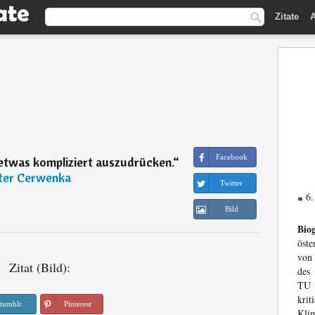
Zitate
A
Facebook
s etwas kompliziert auszudrücken.
“
ter Cerwenka
Twitter
6.
*
Bild
Biog
öste
von 
Zitat (Bild):
des 
TU 
kri
tumblr
Pinterest
Kli