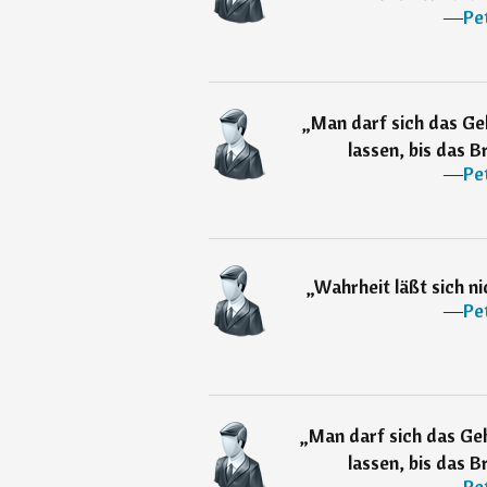
―
Pe
„
Man darf sich das Ge
lassen, bis das B
―
Pe
„
Wahrheit läßt sich n
―
Pe
„
Man darf sich das Geh
lassen, bis das B
―
Pe