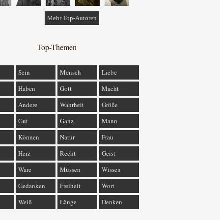
Mehr Top-Autoren
Top-Themen
Sein
Mensch
Liebe
Haben
Gott
Macht
Andere
Wahrheit
Größe
Gut
Ganz
Mann
Können
Natur
Frau
Herz
Recht
Geist
Ware
Müssen
Wissen
Gedanken
Freiheit
Wort
Weiß
Länge
Denken