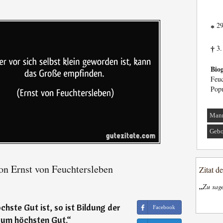
29
*
3.
†
Biog
Feu
Popu
Man
Gebo
on Ernst von Feuchtersleben
Zitat d
„
Zu sage
hste Gut ist, so ist Bildung der
Facebook
zum höchsten Gut.
“