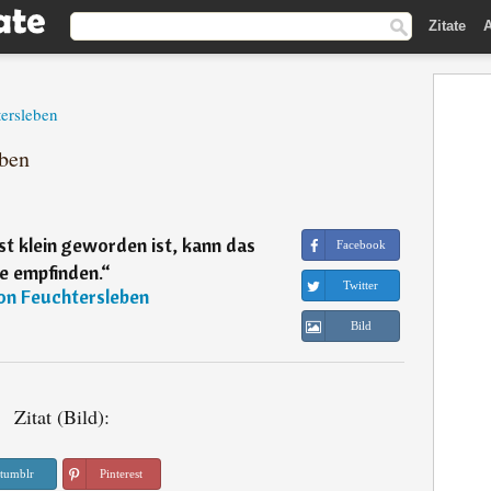
Zitate
A
tersleben
eben
st klein geworden ist, kann das
Facebook
e empfinden.
“
Twitter
on Feuchtersleben
Bild
Zitat (Bild):
tumblr
Pinterest