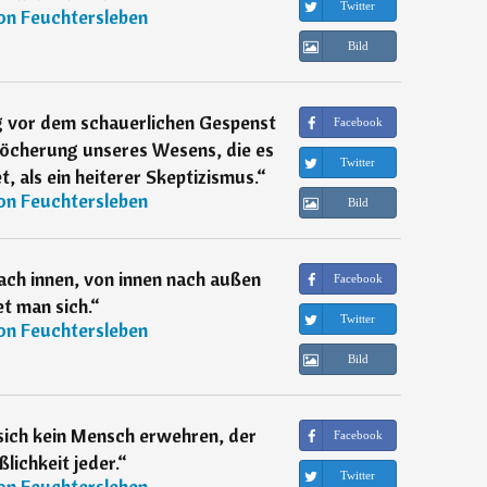
Twitter
on Feuchtersleben
Bild
ig vor dem schauerlichen Gespenst
Facebook
nöcherung unseres Wesens, die es
Twitter
, als ein heiterer Skeptizismus.
“
on Feuchtersleben
Bild
ach innen, von innen nach außen
Facebook
et man sich.
“
Twitter
on Feuchtersleben
Bild
sich kein Mensch erwehren, der
Facebook
ßlichkeit jeder.
“
Twitter
on Feuchtersleben