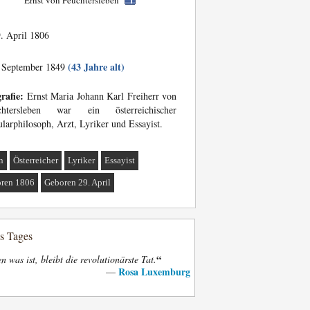
Ernst von Feuchtersleben
. April 1806
(43 Jahre alt)
 September 1849
rafie:
Ernst Maria Johann Karl Freiherr von
chtersleben war ein österreichischer
larphilosoph, Arzt, Lyriker und Essayist.
n
Österreicher
Lyriker
Essayist
ren 1806
Geboren 29. April
es Tages
“
n was ist, bleibt die revolutionärste Tat.
Rosa Luxemburg
—