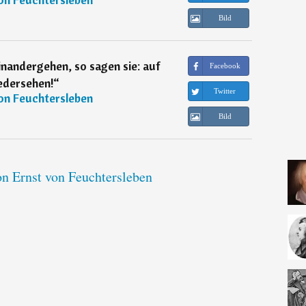
Bild
andergehen, so sagen sie: auf
Facebook
dersehen!
“
Twitter
on Feuchtersleben
Bild
on Ernst von Feuchtersleben