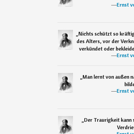
―
Ernst v
„
Nichts schützt so kräft
des Alters, vor der Verk
verkündet oder bekleidet
―
Ernst v
„
Man lernt von außen n
bild
―
Ernst v
„
Der Traurigkeit kann 
Verdrie
―
Ernst v