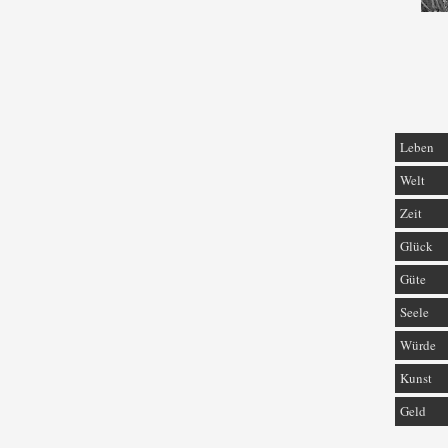
Leben
Welt
Zeit
Glück
Güte
Seele
Würde
Kunst
Geld