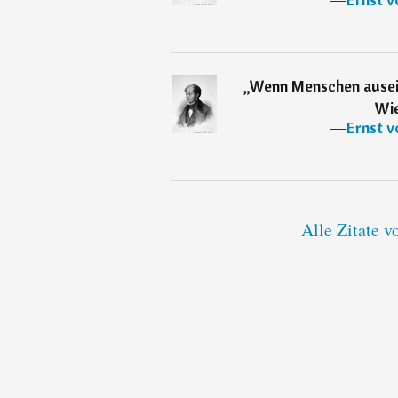
„
Wenn Menschen ausein
Wie
―
Ernst v
Alle Zitate v