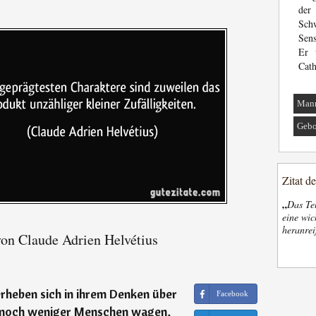
der
Schw
Sens
Er 
Cath
Man
Gebo
Zitat d
„
Das Tel
eine wic
heranrei
von Claude Adrien Helvétius
heben sich in ihrem Denken über
Facebook
; noch weniger Menschen wagen,