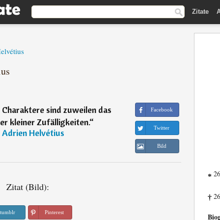
Zitate
A
elvétius
ius
 Charaktere sind zuweilen das
Facebook
r kleiner Zufälligkeiten.
“
Twitter
 Adrien Helvétius
Bild
26
*
Zitat (Bild):
26
†
tumblr
Pinterest
Biog