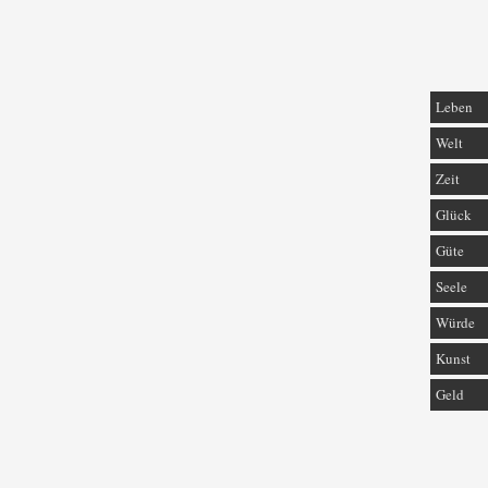
Leben
Welt
Zeit
Glück
Güte
Seele
Würde
Kunst
Geld