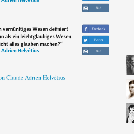
Bild
n vernünftiges Wesen definiert
Facebook
n als ein leichtgläubiges Wesen.
Twitter
icht alles glauben machen?
“
 Adrien Helvétius
Bild
von Claude Adrien Helvétius