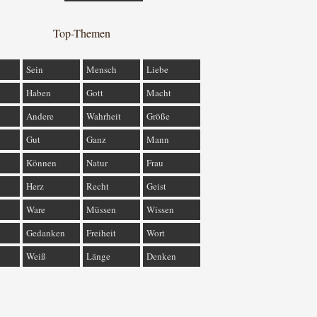
Top-Themen
Sein
Mensch
Liebe
Haben
Gott
Macht
Andere
Wahrheit
Größe
Gut
Ganz
Mann
Können
Natur
Frau
Herz
Recht
Geist
Ware
Müssen
Wissen
Gedanken
Freiheit
Wort
Weiß
Länge
Denken