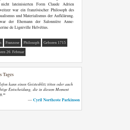
 nicht lateinisierten Form Claude Adrien
eitzer war ein französischer Philosoph des
ualismus und Materialismus der Aufklärung.
war der Ehemann der Salonnière Anne-
erine de Ligniville Helvétius.
n
Franzose
Philosoph
Geboren 1715
ren 26. Februar
es Tages
efon kann einen Geistesblitz töten oder auch
htige Entscheidung, die in diesem Moment
“
ft.
Cyril Northcote Parkinson
—