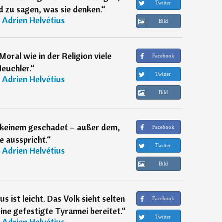
Twitter
 zu sagen, was sie denken.
“
 Adrien Helvétius
Bild
 Moral wie in der Religion viele
Facebook
euchler.
“
Twitter
 Adrien Helvétius
Bild
 keinem geschadet – außer dem,
Facebook
ie ausspricht.
“
Twitter
 Adrien Helvétius
Bild
ist leicht. Das Volk sieht selten
Facebook
ine gefestigte Tyrannei bereitet.
“
Twitter
 Adrien Helvétius