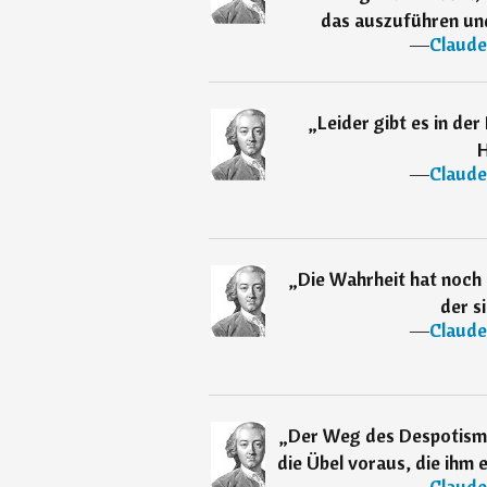
das auszuführen und
―
Claude
„
Leider gibt es in der
H
―
Claude
„
Die Wahrheit hat noch
der s
―
Claude
„
Der Weg des Despotismus 
die Übel voraus, die ihm e
―
Claude