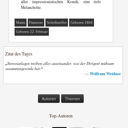
aller impressionistischen Komik, eine tiefe
Melancholie.
Mann
Franzose
Schriftsteller
Geboren 1864
Geboren 22. Februar
Zitat des Tages
„
Stereoanlagen treiben alles auseinander, was der Dirigent mühsam
“
zusammengewinkt hat.
Wolfram Weidner
—
Autoren
Themen
Top-Autoren