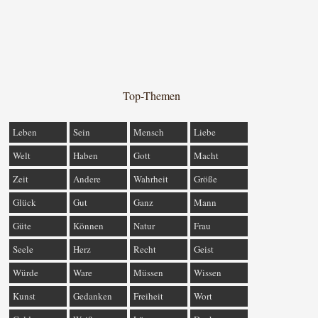
Top-Themen
Leben
Sein
Mensch
Liebe
Welt
Haben
Gott
Macht
Zeit
Andere
Wahrheit
Größe
Glück
Gut
Ganz
Mann
Güte
Können
Natur
Frau
Seele
Herz
Recht
Geist
Würde
Ware
Müssen
Wissen
Kunst
Gedanken
Freiheit
Wort