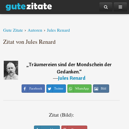
›
›
Gute Zitate
Autoren
Jules Renard
Zitat von Jules Renard
„
Träumereien sind der Mondschein der
Gedanken.
“
―
Jules Renard
Facebook
Twitter
WhatsApp
Bild
Zitat (Bild):