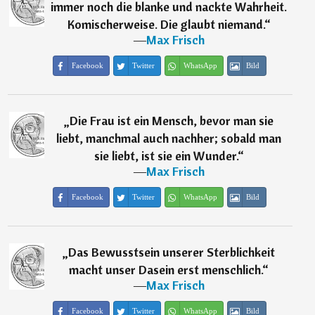
immer noch die blanke und nackte Wahrheit.
Komischerweise. Die glaubt niemand.
“
―
Max Frisch
Facebook
Twitter
WhatsApp
Bild
„
Die Frau ist ein Mensch, bevor man sie
liebt, manchmal auch nachher; sobald man
sie liebt, ist sie ein Wunder.
“
―
Max Frisch
Facebook
Twitter
WhatsApp
Bild
„
Das Bewusstsein unserer Sterblichkeit
macht unser Dasein erst menschlich.
“
―
Max Frisch
Facebook
Twitter
WhatsApp
Bild