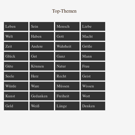
Top-Themen
Leben
Sein
Mensch
Liebe
Welt
Haben
Gott
Macht
Zeit
Andere
Wahrheit
Größe
Glück
Gut
Ganz
Mann
Güte
Können
Natur
Frau
Seele
Herz
Recht
Geist
Würde
Ware
Müssen
Wissen
Kunst
Gedanken
Freiheit
Wort
Geld
Weiß
Länge
Denken