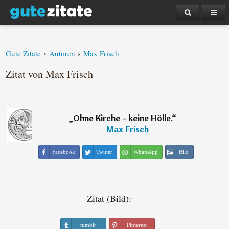
›
›
Gute Zitate
Autoren
Max Frisch
Zitat von Max Frisch
„
Ohne Kirche - keine Hölle.
“
―
Max Frisch
Facebook
Twitter
WhatsApp
Bild
Zitat (Bild):
tumblr
Pinterest