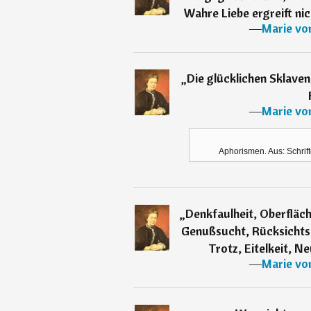
Wahre Liebe ergreift nich
―
Marie vo
„
Die glücklichen Sklaven
―
Marie vo
Aphorismen. Aus: Schrifte
„
Denkfaulheit, Oberflächl
Genußsucht, Rücksichtslo
Trotz, Eitelkeit, Ne
―
Marie vo