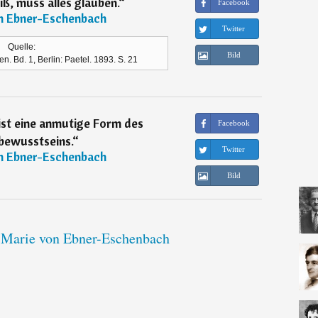
ß, muss alles glauben.
“
Facebook
n Ebner-Eschenbach
Twitter
Quelle:
Bild
n. Bd. 1, Berlin: Paetel. 1893. S. 21
ist eine anmutige Form des
Facebook
bewusstseins.
“
Twitter
n Ebner-Eschenbach
Bild
n Marie von Ebner-Eschenbach