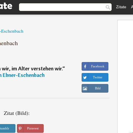
Zitate
A
r-Eschenbach
henbach
Facebook
 wir, im Alter verstehen wir.
“
n Ebner-Eschenbach
Twitter
Bild
Zitat (Bild):
tumblr
Pinterest