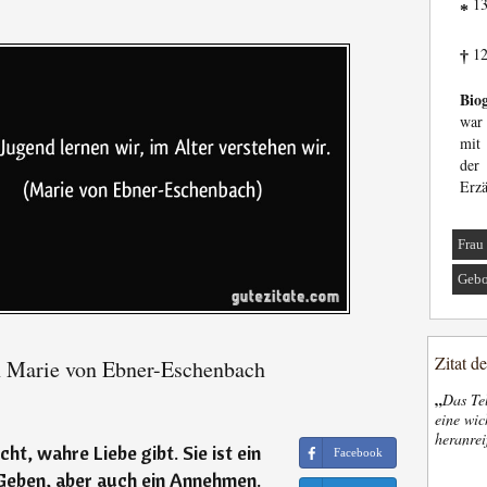
13
*
12
†
Biog
war 
mit 
der
Erzä
Frau
Gebo
Zitat d
n Marie von Ebner-Eschenbach
„
Das Tel
eine wic
heranrei
ht, wahre Liebe gibt. Sie ist ein
Facebook
eben, aber auch ein Annehmen.