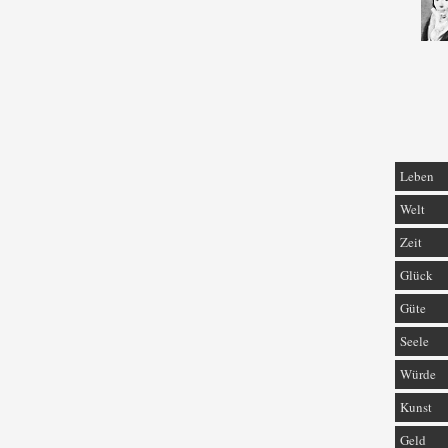
Leben
Welt
Zeit
Glück
Güte
Seele
Würde
Kunst
Geld