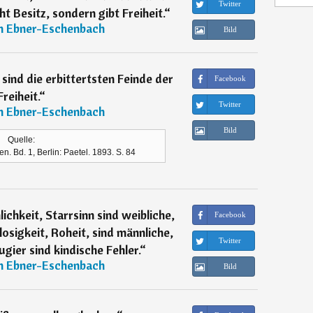
Twitter
t Besitz, sondern gibt Freiheit.
“
n Ebner-Eschenbach
Bild
 sind die erbittertsten Feinde der
Facebook
Freiheit.
“
Twitter
n Ebner-Eschenbach
Bild
Quelle:
n. Bd. 1, Berlin: Paetel. 1893. S. 84
ichkeit, Starrsinn sind weibliche,
Facebook
sigkeit, Roheit, sind männliche,
Twitter
ugier sind kindische Fehler.
“
n Ebner-Eschenbach
Bild