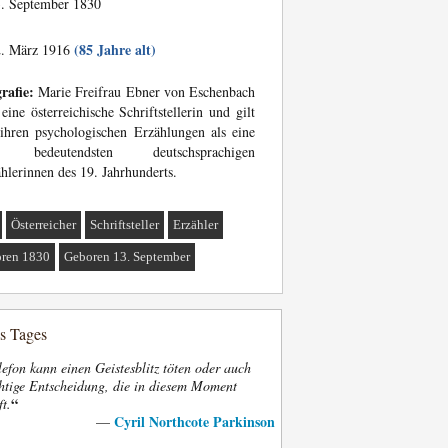
. September 1830
(85 Jahre alt)
. März 1916
rafie:
Marie Freifrau Ebner von Eschenbach
eine österreichische Schriftstellerin und gilt
ihren psychologischen Erzählungen als eine
 bedeutendsten deutschsprachigen
hlerinnen des 19. Jahrhunderts.
Österreicher
Schriftsteller
Erzähler
ren 1830
Geboren 13. September
es Tages
efon kann einen Geistesblitz töten oder auch
htige Entscheidung, die in diesem Moment
“
ft.
Cyril Northcote Parkinson
—