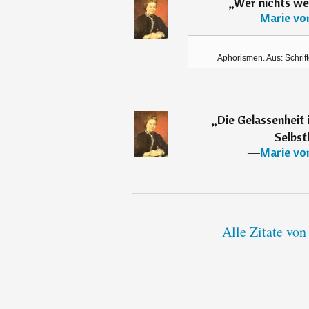
„
Wer nichts wei
―
Marie vo
Aphorismen. Aus: Schrifte
„
Die Gelassenheit 
Selbst
―
Marie vo
Alle Zitate vo