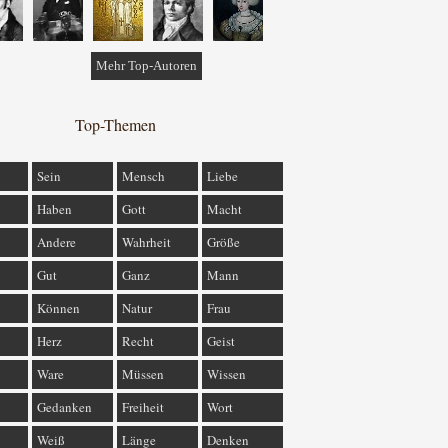
Mehr Top-Autoren
Top-Themen
Sein
Mensch
Liebe
Haben
Gott
Macht
Andere
Wahrheit
Größe
Gut
Ganz
Mann
Können
Natur
Frau
Herz
Recht
Geist
Ware
Müssen
Wissen
Gedanken
Freiheit
Wort
Weiß
Länge
Denken