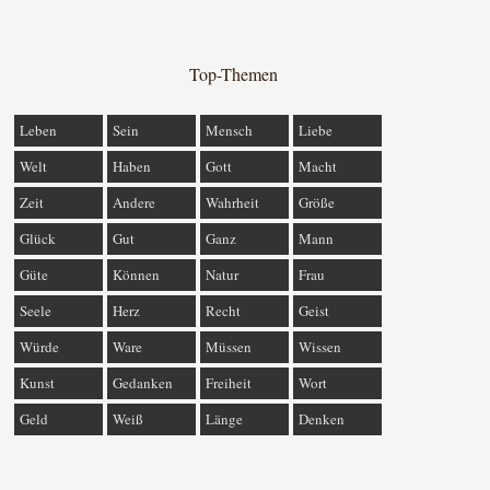
Top-Themen
Leben
Sein
Mensch
Liebe
Welt
Haben
Gott
Macht
Zeit
Andere
Wahrheit
Größe
Glück
Gut
Ganz
Mann
Güte
Können
Natur
Frau
Seele
Herz
Recht
Geist
Würde
Ware
Müssen
Wissen
Kunst
Gedanken
Freiheit
Wort
Geld
Weiß
Länge
Denken