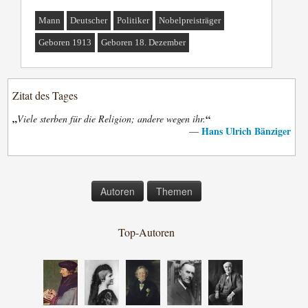
Mann
Deutscher
Politiker
Nobelpreisträger
Geboren 1913
Geboren 18. Dezember
Zitat des Tages
„
“
Viele sterben für die Religion; andere wegen ihr.
Hans Ulrich Bänziger
—
Autoren
Themen
Top-Autoren