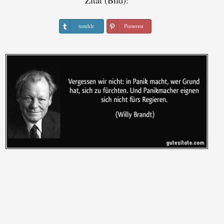
Zitat (Bild):
tumblr
Pinterest