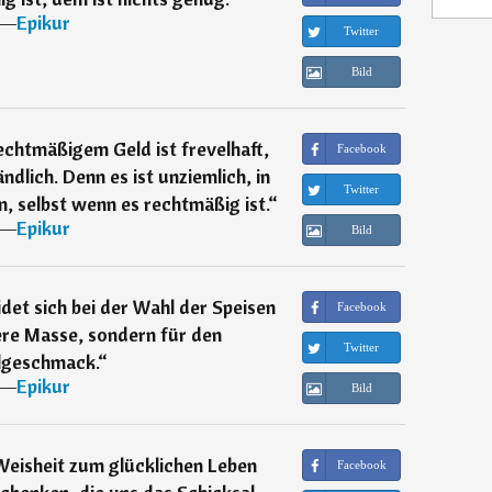
―
Epikur
Twitter
Bild
echtmäßigem Geld ist frevelhaft,
Facebook
lich. Denn es ist unziemlich, in
Twitter
, selbst wenn es rechtmäßig ist.
“
―
Epikur
Bild
det sich bei der Wahl der Speisen
Facebook
ere Masse, sondern für den
Twitter
geschmack.
“
―
Epikur
Bild
Weisheit zum glücklichen Leben
Facebook