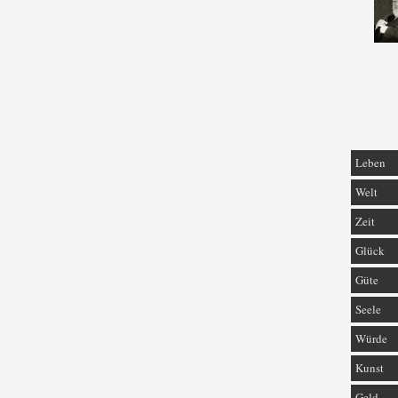
Leben
Welt
Zeit
Glück
Güte
Seele
Würde
Kunst
Geld