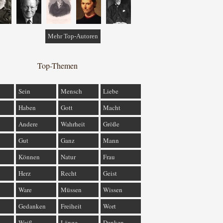
Mehr Top-Autoren
Top-Themen
Sein
Mensch
Liebe
Haben
Gott
Macht
Andere
Wahrheit
Größe
Gut
Ganz
Mann
Können
Natur
Frau
Herz
Recht
Geist
Ware
Müssen
Wissen
Gedanken
Freiheit
Wort
Weiß
Länge
Denken