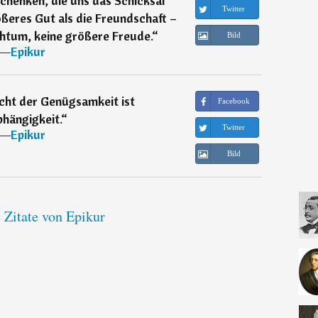
schenken, die uns das Schicksal
Twitter
ößeres Gut als die Freundschaft –
htum, keine größere Freude.
“
Bild
―
Epikur
cht der Genügsamkeit ist
Facebook
hängigkeit.
“
Twitter
―
Epikur
Bild
 Zitate von Epikur