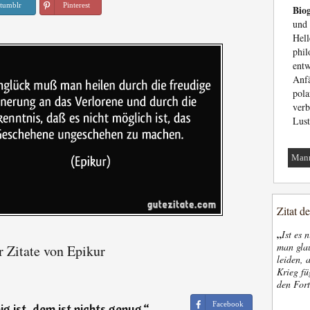
tumblr
Pinterest
Biog
und
Hel
phil
ent
Anf
pola
verb
Lust
Man
Zitat d
„
Ist es 
man glau
 Zitate von Epikur
leiden, 
Krieg fü
den Fort
Facebook
 ist, dem ist nichts genug.
“