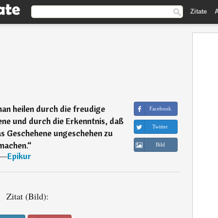
Zitate
A
n heilen durch die freudige
Facebook
ene und durch die Erkenntnis, daß
Twitter
 das Geschehene ungeschehen zu
machen.
“
Bild
―
Epikur
Zitat (Bild):