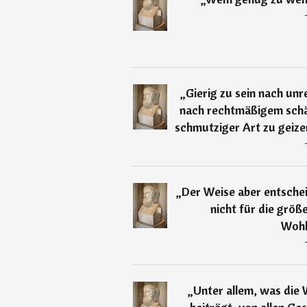
„
Gierig zu sein nach unr
nach rechtmäßigem schänd
schmutziger Art zu geizen
„
Der Weise aber entschei
nicht für die größ
Wohl
„
Unter allem, was die 