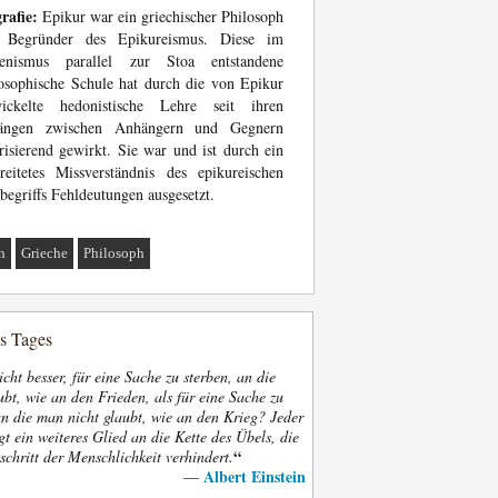
rafie:
Epikur war ein griechischer Philosoph
 Begründer des Epikureismus. Diese im
lenismus parallel zur Stoa entstandene
osophische Schule hat durch die von Epikur
wickelte hedonistische Lehre seit ihren
ängen zwischen Anhängern und Gegnern
risierend gewirkt. Sie war und ist durch ein
reitetes Missverständnis des epikureischen
begriffs Fehldeutungen ausgesetzt.
n
Grieche
Philosoph
es Tages
nicht besser, für eine Sache zu sterben, an die
bt, wie an den Frieden, als für eine Sache zu
an die man nicht glaubt, wie an den Krieg? Jeder
gt ein weiteres Glied an die Kette des Übels, die
“
schritt der Menschlichkeit verhindert.
Albert Einstein
—