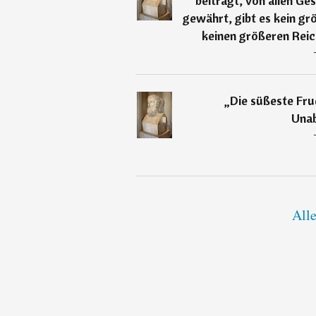
beiträgt, von allen Ge
gewährt, gibt es kein gr
keinen größeren Reic
„
Die süßeste Fru
Unab
Alle