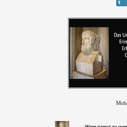
Mehr
„
Wem genug zu wenig