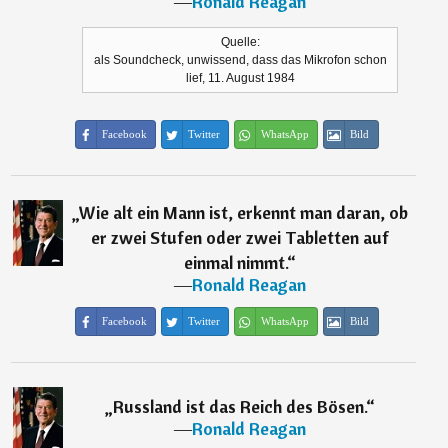
―
Ronald Reagan
Quelle:
als Soundcheck, unwissend, dass das Mikrofon schon
lief, 11. August 1984
Facebook
Twitter
WhatsApp
Bild
„
Wie alt ein Mann ist, erkennt man daran, ob
er zwei Stufen oder zwei Tabletten auf
einmal nimmt.
“
―
Ronald Reagan
Facebook
Twitter
WhatsApp
Bild
„
Russland ist das Reich des Bösen.
“
―
Ronald Reagan