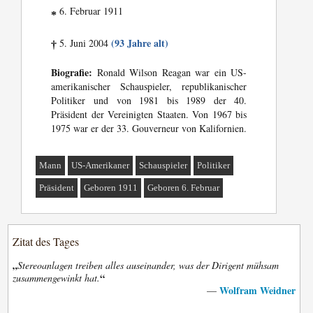
6. Februar 1911
*
(93 Jahre alt)
5. Juni 2004
†
Biografie:
Ronald Wilson Reagan war ein US-
amerikanischer Schauspieler, republikanischer
Politiker und von 1981 bis 1989 der 40.
Präsident der Vereinigten Staaten. Von 1967 bis
1975 war er der 33. Gouverneur von Kalifornien.
Mann
US-Amerikaner
Schauspieler
Politiker
Präsident
Geboren 1911
Geboren 6. Februar
Zitat des Tages
„
Stereoanlagen treiben alles auseinander, was der Dirigent mühsam
“
zusammengewinkt hat.
Wolfram Weidner
—