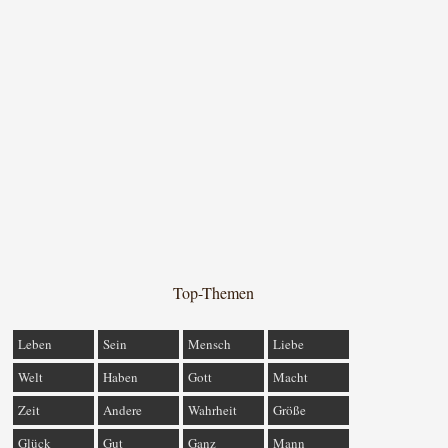
Top-Themen
Leben
Sein
Mensch
Liebe
Welt
Haben
Gott
Macht
Zeit
Andere
Wahrheit
Größe
Glück
Gut
Ganz
Mann