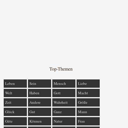
Top-Themen
Leben
Sein
Mensch
Liebe
Welt
Haben
Gott
Macht
Zeit
Andere
Wahrheit
Größe
Glück
Gut
Ganz
Mann
Güte
Können
Natur
Frau