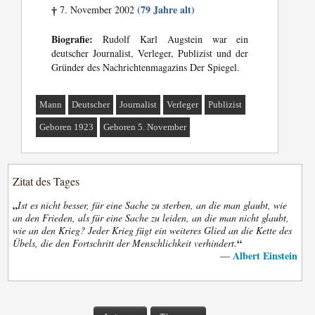
(79 Jahre alt)
7. November 2002
†
Biografie:
Rudolf Karl Augstein war ein
deutscher Journalist, Verleger, Publizist und der
Gründer des Nachrichtenmagazins Der Spiegel.
Mann
Deutscher
Journalist
Verleger
Publizist
Geboren 1923
Geboren 5. November
Zitat des Tages
„
Ist es nicht besser, für eine Sache zu sterben, an die man glaubt, wie
an den Frieden, als für eine Sache zu leiden, an die man nicht glaubt,
wie an den Krieg? Jeder Krieg fügt ein weiteres Glied an die Kette des
“
Übels, die den Fortschritt der Menschlichkeit verhindert.
Albert Einstein
—