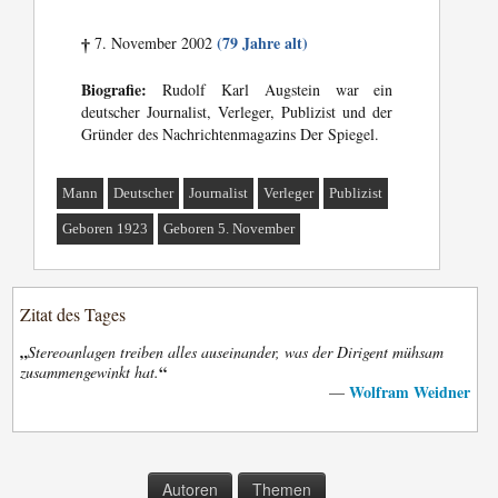
(79 Jahre alt)
7. November 2002
†
Biografie:
Rudolf Karl Augstein war ein
deutscher Journalist, Verleger, Publizist und der
Gründer des Nachrichtenmagazins Der Spiegel.
Mann
Deutscher
Journalist
Verleger
Publizist
Geboren 1923
Geboren 5. November
Zitat des Tages
„
Stereoanlagen treiben alles auseinander, was der Dirigent mühsam
“
zusammengewinkt hat.
Wolfram Weidner
—
Autoren
Themen