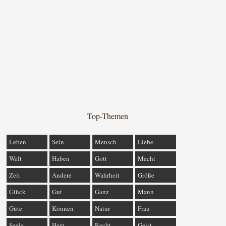
Top-Themen
Leben
Sein
Mensch
Liebe
Welt
Haben
Gott
Macht
Zeit
Andere
Wahrheit
Größe
Glück
Gut
Ganz
Mann
Güte
Können
Natur
Frau
Seele
Herz
Recht
Geist