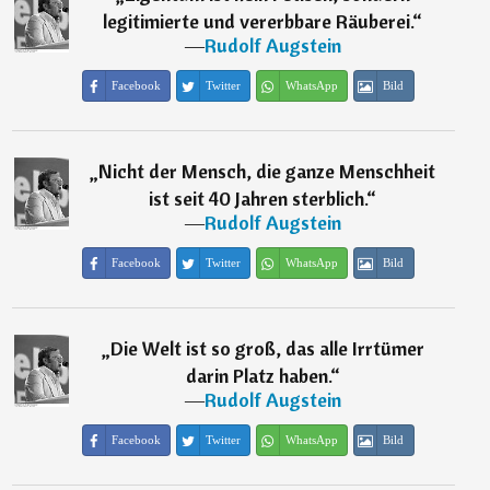
legitimierte und vererbbare Räuberei.
“
―
Rudolf Augstein
Facebook
Twitter
WhatsApp
Bild
„
Nicht der Mensch, die ganze Menschheit
ist seit 40 Jahren sterblich.
“
―
Rudolf Augstein
Facebook
Twitter
WhatsApp
Bild
„
Die Welt ist so groß, das alle Irrtümer
darin Platz haben.
“
―
Rudolf Augstein
Facebook
Twitter
WhatsApp
Bild